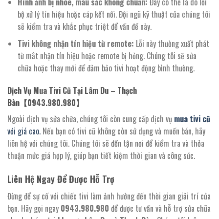
Hình ảnh bị nhòe, màu sắc không chuẩn:
Đây có thể là do lỗi
bộ xử lý tín hiệu hoặc cáp kết nối. Đội ngũ kỹ thuật của chúng tôi
sẽ kiểm tra và khắc phục triệt để vấn đề này.
Tivi không nhận tín hiệu từ remote:
Lỗi này thường xuất phát
từ mắt nhận tín hiệu hoặc remote bị hỏng. Chúng tôi sẽ sửa
chữa hoặc thay mới để đảm bảo tivi hoạt động bình thường.
Dịch Vụ Mua Tivi Cũ Tại Lâm Du – Thạch
Bàn【0943.980.980】
Ngoài dịch vụ sửa chữa, chúng tôi còn cung cấp dịch vụ
mua tivi cũ
với giá cao.
Nếu bạn có tivi cũ không còn sử dụng và muốn bán, hãy
liên hệ với chúng tôi. Chúng tôi sẽ đến tận nơi để kiểm tra và thỏa
thuận mức giá hợp lý, giúp bạn tiết kiệm thời gian và công sức.
Liên Hệ Ngay Để Được Hỗ Trợ
Đừng để sự cố với chiếc tivi làm ảnh hưởng đến thời gian giải trí của
bạn. Hãy gọi ngay
0943.980.980
để được tư vấn và hỗ trợ sửa chữa