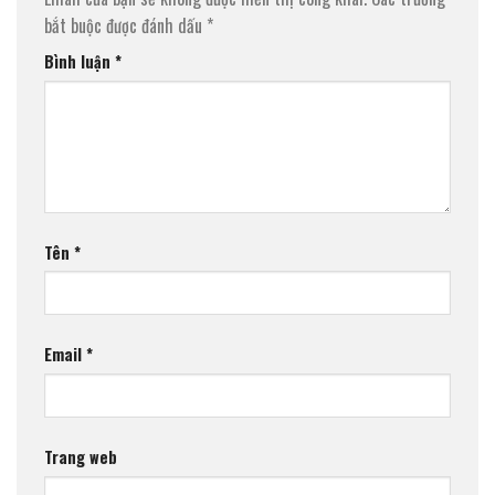
bắt buộc được đánh dấu
*
Bình luận
*
Tên
*
Email
*
Trang web