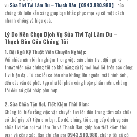
vụ
Sửa Tivi Tại Lâm Du – Thạch Bàn【0943.980.980】
của
chúng tôi luôn sẵn sàng giúp bạn khắc phục mọi sự cố một cách
nhanh chóng và hiệu quả.
Lý Do Nên Chọn Dịch Vụ Sửa Tivi Tại Lâm Du –
Thạch Bàn Của Chúng Tôi
1. Đội Ngũ Kỹ Thuật Viên Chuyên Nghiệp:
Với nhiều năm kinh nghiệm trong việc sửa chữa tivi, đội ngũ kỹ
thuật viên của chúng tôi có khả năng xử lý mọi loại lỗi trên các dòng
tivi hiện đại. Từ các lỗi cơ bản như không lên nguồn, mất hình ảnh,
đến các vấn đề phức tạp như lỗi phần cứng hoặc phần mềm, chúng
tôi đều có giải pháp phù hợp.
2. Sửa Chữa Tận Nơi, Tiết Kiệm Thời Gian:
Chúng tôi hiểu rằng việc vận chuyển tivi lớn đến trung tâm sửa chữa
có thể gây bất tiện cho bạn. Do đó, chúng tôi cung cấp dịch vụ sửa
chữa tivi tận nơi tại Lâm Du và Thạch Bàn, giúp bạn tiết kiệm thời
gian và công sức. Bạn chỉ cần gọi
0943.980.980
, chúng tôi sẽ có