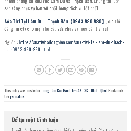
nhanh chóng tại
khu vực Lâm Du và Thạch Bàn
. Chúng tôi luôn
sẵn sàng phục vụ bạn với chất lượng dịch vụ tốt nhất.
Sửa Tivi Tại Lâm Du – Thạch Bàn【0943.980.980】
, địa chỉ
đáng tin cậy cho mọi nhu cầu sửa chữa và mua bán tivi cũ!
Nguồn :
https://suativitailongbien.com/sua-tivi-tai-lam-du-thach-
ban-0943-980-980.html
This entry was posted in
Trung Tâm Bảo Hành Tivi 4K - 8K - Oled - Qled
. Bookmark
the
permalink
.
Để lại một bình luận
Email của bạn sẽ không được hiển thị công khai.
Các trường