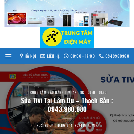
Skip
to
content
HÀ NỘI
LIÊN HỆ
08:00 - 17:00
0943980980
TRUNG TÂM BẢO HÀNH TIVI 4K - 8K - OLED - QLED
Sửa Tivi Tại Lâm Du – Thạch Bàn :
0943.980.980
POSTED ON
THÁNG 8 14, 2024
BY
ADMIN