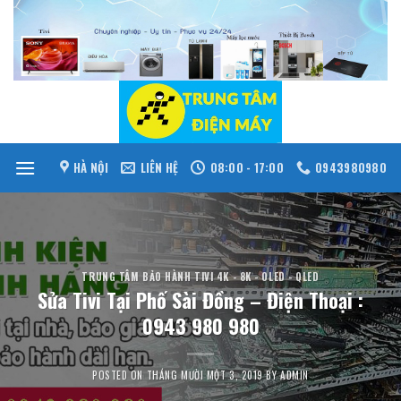
Skip
to
content
HÀ NỘI
LIÊN HỆ
08:00 - 17:00
0943980980
TRUNG TÂM BẢO HÀNH TIVI 4K - 8K - OLED - QLED
Sửa Tivi Tại Phố Sài Đồng – Điện Thoại :
0943 980 980
POSTED ON
THÁNG MƯỜI MỘT 3, 2019
BY
ADMIN