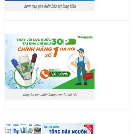
bơm nạp gas điều hòa tại long biên
thay lõi lọc nước kangaroo tại hà nội