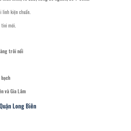
i linh kiện chuẩn.
 tivi mới.
àng trôi nổi
 bạch
ên và Gia Lâm
Quận Long Biên