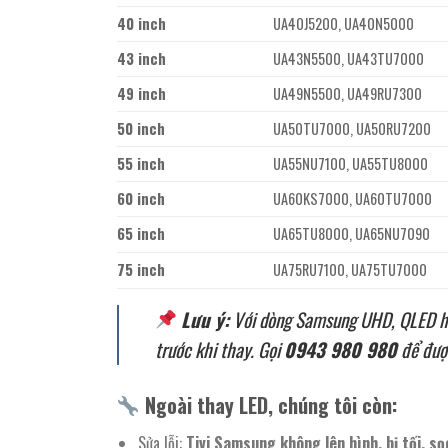
40 inch
UA40J5200, UA40N5000
43 inch
UA43N5500, UA43TU7000
49 inch
UA49N5500, UA49RU7300
50 inch
UA50TU7000, UA50RU7200
55 inch
UA55NU7100, UA55TU8000
60 inch
UA60KS7000, UA60TU7000
65 inch
UA65TU8000, UA65NU7090
75 inch
UA75RU7100, UA75TU7000
Lưu ý:
Với dòng Samsung UHD, QLED hoặ
trước khi thay. Gọi
0943 980 980
để đượ
Ngoài thay LED, chúng tôi còn:
Sửa lỗi:
Tivi Samsung không lên hình, bị tối, s