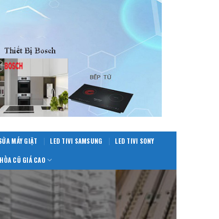
SỬA MÁY GIẶT
LED TIVI SAMSUNG
LED TIVI SONY
HÒA CŨ GIÁ CAO