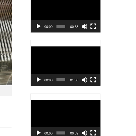
chơi
Video
00:00
00:53
Trình
chơi
Video
00:00
01:06
Trình
chơi
Video
00:00
00:39