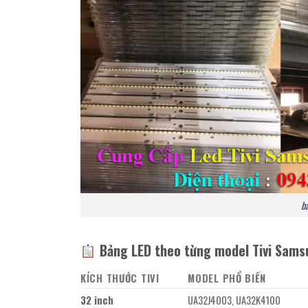
bá
Bảng LED theo từng model Tivi Sams
KÍCH THƯỚC TIVI
MODEL PHỔ BIẾN
32 inch
UA32J4003, UA32K4100