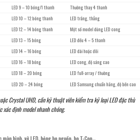
LED 9 – 10 bóng/1 thanh
Thường thay 4 thanh
LED 10 – 12 bóng thanh
LED trắng, thẳng
LED 12 – 14 bóng thanh
Một số model dùng LED cong
LED 13 – 15 bóng
LED đều 4 – 5 thanh
LED 14 – 16 bóng
LED dài hoặc đôi
LED 16 – 18 bóng
LED cong, độ sáng cao
LED 18 – 20 bóng
LED full-array / thường
LED 20 – 24 bóng
LED Samsung chuẩn hãng, độ bền cao
c Crystal UHD, cần kỹ thuật viên kiểm tra kỹ loại LED đặc thù
c xác định model nhanh chóng.
ọc màn hình, vỡ LED, hỏng bo nguồn, bo T-Con…