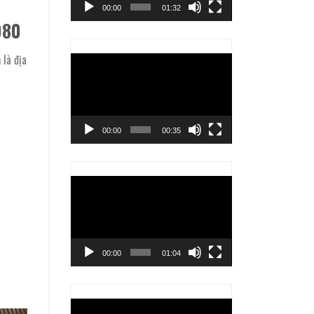
00:00
01:32
980
n
là địa
Trình
chơi
Video
00:00
00:35
Trình
chơi
Video
00:00
01:04
Trình