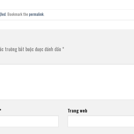
Qled
. Bookmark the
permalink
.
ác trường bắt buộc được đánh dấu
*
*
Trang web