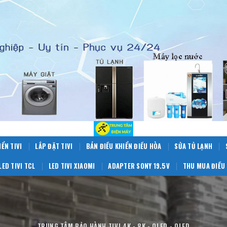
IỂN TIVI
LẮP ĐẶT TIVI
BÁN ĐIỀU KHIỂN ĐIỀU HÒA
SỬA TỦ LẠNH
LED TIVI TCL
LED TIVI XIAOMI
ADAPTER SONY 19.5V
THU MUA ĐIỀU 
TRUNG TÂM BẢO HÀNH TIVI 4K - 8K - OLED - QLED