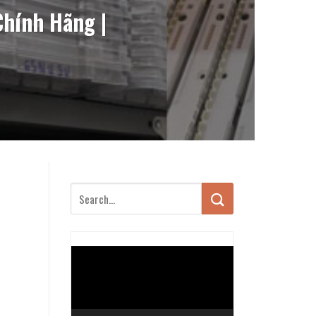
Chính Hãng |
Trình
chơi
Video