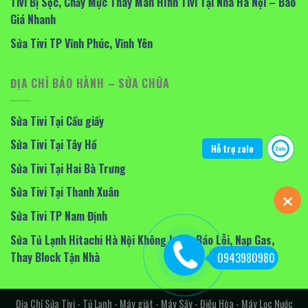
Tivi Bị Sọc, Chảy Mực Thay Màn Hình Tivi Tại Nhà Hà Nội – Báo
Giá Nhanh
Sửa Tivi TP Vĩnh Phúc, Vĩnh Yên
ĐỊA CHỈ BẢO HÀNH – SỬA CHỮA
Sửa Tivi Tại Cầu giấy
Sửa Tivi Tại Tây Hồ
Hỗ trợ zalo
Sửa Tivi Tại Hai Bà Trưng
Sửa Tivi Tại Thanh Xuân
Sửa Tivi TP Nam Định
Sửa Tủ Lạnh Hitachi Hà Nội Không Lạnh, Báo Lỗi, Nạp Gas,
Thay Block Tận Nhà
0943980980
Địa Chỉ Sửa Tivi - Tủ Lạnh - Máy giặt - Máy Sấy - Điều Hòa - Máy Lọc Nước