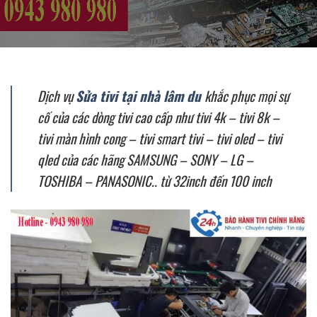
Dịch vụ
Sửa tivi tại nhà lâm du
khắc phục mọi sự
cố của các dòng tivi cao cấp như tivi 4k – tivi 8k –
tivi màn hình cong – tivi smart tivi – tivi oled – tivi
qled của các hãng SAMSUNG – SONY – LG –
TOSHIBA – PANASONIC.. từ 32inch đến 100 inch