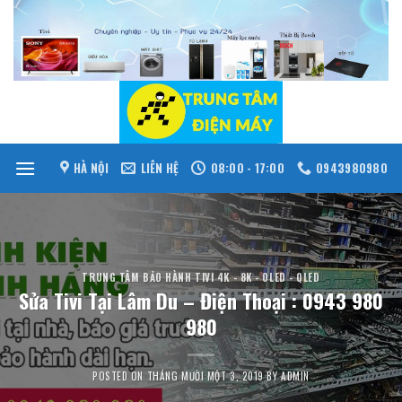
Skip
to
content
HÀ NỘI
LIÊN HỆ
08:00 - 17:00
0943980980
TRUNG TÂM BẢO HÀNH TIVI 4K - 8K - OLED - QLED
Sửa Tivi Tại Lâm Du – Điện Thoại : 0943 980
980
POSTED ON
THÁNG MƯỜI MỘT 3, 2019
BY
ADMIN