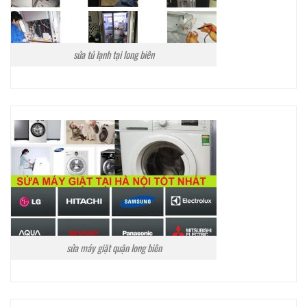
sửa tủ lạnh tại long biên
sửa máy giặt quận long biên