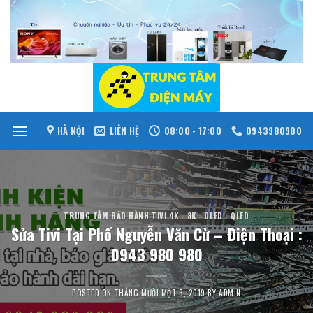
Skip
to
content
HÀ NỘI
LIÊN HỆ
08:00 - 17:00
0943980980
TRUNG TÂM BẢO HÀNH TIVI 4K - 8K - OLED - QLED
Sửa Tivi Tại Phố Nguyễn Văn Cừ – Điện Thoại :
0943 980 980
POSTED ON
THÁNG MƯỜI MỘT 3, 2019
BY
ADMIN