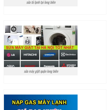
sửa tủ lạnh tại long biên
sửa máy giặt quận long biên