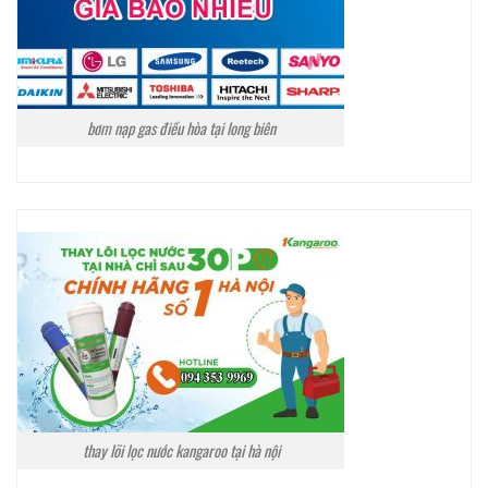
bơm nạp gas điều hòa tại long biên
thay lõi lọc nước kangaroo tại hà nội