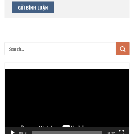
Trình
chơi
Video
00:00
01:32