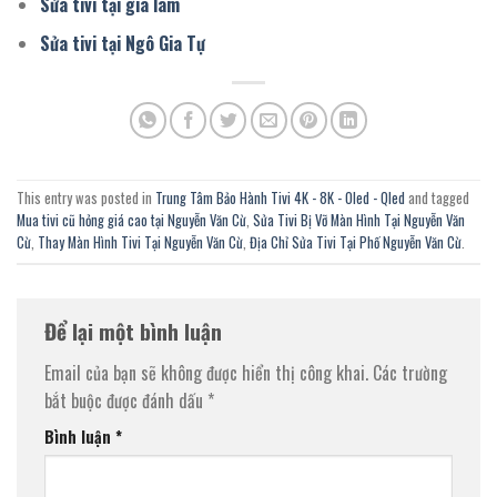
Sửa tivi tại gia lâm
Sửa tivi tại Ngô Gia Tự
This entry was posted in
Trung Tâm Bảo Hành Tivi 4K - 8K - Oled - Qled
and tagged
Mua tivi cũ hỏng giá cao tại Nguyễn Văn Cừ
,
Sửa Tivi Bị Vỡ Màn Hình Tại Nguyễn Văn
Cừ
,
Thay Màn Hình Tivi Tại Nguyễn Văn Cừ
,
Địa Chỉ Sửa Tivi Tại Phố Nguyễn Văn Cừ
.
Để lại một bình luận
Email của bạn sẽ không được hiển thị công khai.
Các trường
bắt buộc được đánh dấu
*
Bình luận
*