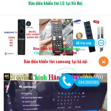
Bán điều khiển tivi LG tại Hà Nội
.
Hỗ trợ zalo
Bán điều khiển tivi samsung tại hà nội
0943980980