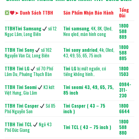
Tổng
➤ Danh Sách TTBH
Sản Phẩm Nhận Bảo Hành
Đài
1800
TTBH
Tivi Samsung
số 12
Tivi samsung
, 4K, 8K, Qled,
588
Ngọc Lâm, Long Biên
Neo qled, màn hình cong
889
1800
TTBH
Tivi Sony
số 162
Tivi sony andriod
, 4k, Oled,
588
Nguyễn Văn Cừ, Long Biên
43, 49, 55, 65, 75 inch
885
TTBH Tivi LG
số 70 Phố
Tivi LG
bị mất nguồn, có
1800
Lâm Du, Phường Thạch Bàn
tiếng không hình..
1503
0984-
TTBH Tivi Seomi
K3 kdt
Tivi seomi 43, 49, 65, 75,
311-
Việt Hưng, Gia Lâm
85 inch
230
TTBH Tivi Casper
Số 85
Tivi Casper ( 43 – 75
1800
Phố Nguyễn Sơn
inch )
6644
1800
TTBH Tivi TCL
Ngõ 43
Tivi TCL ( 43 – 75 inch )
588
Phố Đức Giang
880