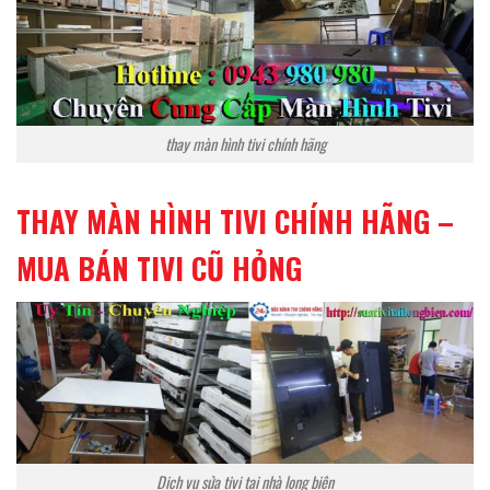
thay màn hình tivi chính hãng
THAY MÀN HÌNH TIVI CHÍNH HÃNG –
MUA BÁN TIVI CŨ HỎNG
Dịch vụ sửa tivi tại nhà long biên