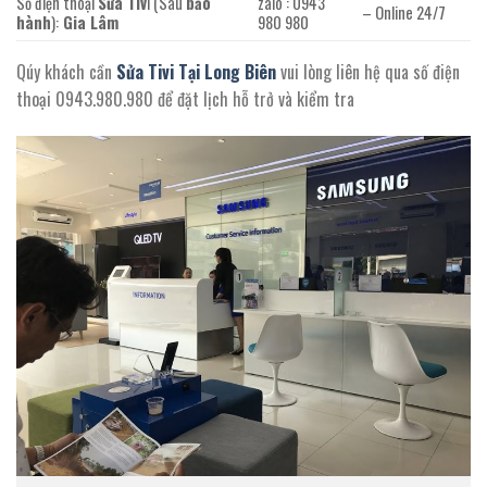
Số điện thoại
Sửa Tiv
i (Sau
bảo
zalo : 0943
– Online 24/7
hành
):
Gia Lâm
980 980
Qúy khách cần
Sửa Tivi Tại Long Biên
vui lòng liên hệ qua số điện
thoại 0943.980.980 để đặt lịch hỗ trở và kiểm tra