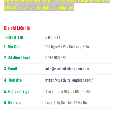
980
để tư vấn và đặt lịch sửa chữa tivi
Địa chỉ Liên Hệ
THÔNG TIN
CHI TIẾT
1. Địa Chỉ
162 Nguyễn Văn Cừ, Long Biên
2. Số điện thoại
0943 980 980
3. Email
info@suativitailongbien.com
4. Website
https://suativitailongbien.com/
5. Giờ Làm Việc
Thứ 2 – Chủ Nhật: 8:00 – 18:00
6. Khu Vực
Long Biên,Gia Lâm TP Hà Nội