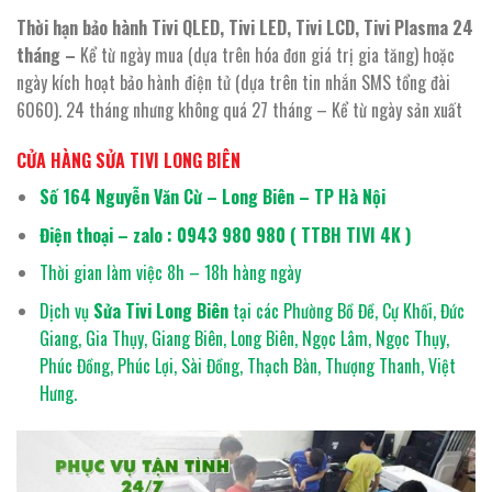
Thời hạn bảo hành Tivi QLED, Tivi LED, Tivi LCD, Tivi Plasma
24
tháng –
Kể từ ngày mua (dựa trên hóa đơn giá trị gia tăng) hoặc
ngày kích hoạt bảo hành điện tử (dựa trên tin nhắn SMS tổng đài
6060). 24 tháng nhưng không quá 27 tháng – Kể từ ngày sản xuất
CỬA HÀNG SỬA TIVI LONG BIÊN
Số 164 Nguyễn Văn Cừ – Long Biên – TP Hà Nội
Điện thoại – zalo : 0943 980 980 ( TTBH TIVI 4K )
Thời gian làm việc 8h – 18h hàng ngày
Dịch vụ
Sửa Tivi Long Biên
tại các Phường Bồ Đề, Cự Khối, Đức
Giang, Gia Thụy, Giang Biên, Long Biên, Ngọc Lâm, Ngọc Thụy,
Phúc Đồng, Phúc Lợi, Sài Đồng, Thạch Bàn, Thượng Thanh, Việt
Hưng.