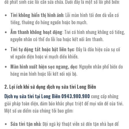
dễ phát sinh các lỗi cần sửa chữa. Dưới đây là một số lỗi phổ biến:
Tivi không hiển thị hình ảnh
: Lỗi màn hình tối đen dù vẫn có
tiếng, thường do hỏng nguồn hoặc bo mạch.
Âm thanh không hoạt động
: Tivi có hình nhưng không có tiếng,
nguyên nhân có thể do lỗi loa hoặc kết nối âm thanh.
Tivi tự động tắt hoặc bật liên tục
: Đây là dấu hiệu của sự cố
về nguồn điện hoặc vi mạch điều khiển.
Màn hình xuất hiện sọc ngang, dọc
: Nguyên nhân phổ biến do
hỏng màn hình hoặc lỗi kết nối nội bộ.
2. Lợi ích khi sử dụng dịch vụ sửa tivi Long Biên
Dịch vụ sửa tivi tại Long Biên 0943.980.980
cung cấp những
giải pháp toàn diện, đảm bảo khắc phục triệt để mọi vấn đề của tivi.
Một số ưu điểm của chúng tôi bao gồm:
Sửa tivi tận nhà
: Đội ngũ kỹ thuật viên sẽ đến tận nhà bạn để