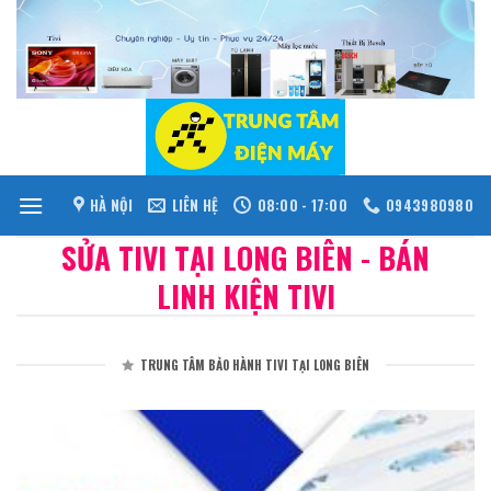
Skip
to
content
HÀ NỘI
LIÊN HỆ
08:00 - 17:00
0943980980
SỬA TIVI TẠI LONG BIÊN - BÁN
LINH KIỆN TIVI
TRUNG TÂM BẢO HÀNH TIVI TẠI LONG BIÊN