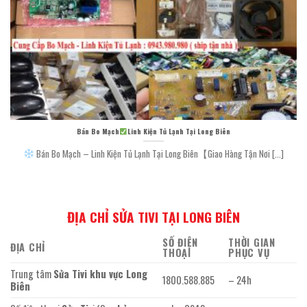
Bán Bo Mạch
Linh Kiện Tủ Lạnh Tại Long Biên
Bán Bo Mạch – Linh Kiện Tủ Lạnh Tại Long Biên【Giao Hàng Tận Nơi [...]
ĐỊA CHỈ SỬA TIVI TẠI LONG BIÊN
SỐ ĐIỆN
THỜI GIAN
ĐỊA CHỈ
THOẠI
PHỤC VỤ
Trung tâm
Sửa Tivi khu vực Long
1800.588.885
– 24h
Biên