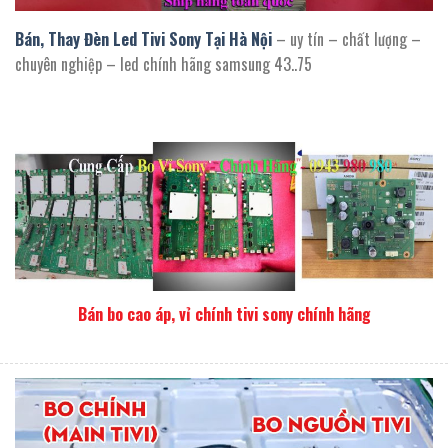
bán thay led tivi sony tại hà nội
Bán, Thay Đèn Led Tivi Sony Tại Hà Nội
– uy tín – chất lượng –
chuyên nghiệp – led chính hãng samsung 43..75
Bán bo cao áp, vỉ chính tivi sony chính hãng