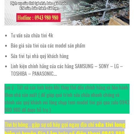
Tư vấn sửa chữa tivi 4k
Báo giá sửa tivi của các model sản phẩm
Sửa tivi tại nhà quý khách hàng
Linh kiện chính hãng của các hãng SAMSUNG – SONY – LG –
TOSHIBA – PANASONIC….
Lưu ý : Tất cả các linh kiện khi thay thế đều chính hãng và bảo hành
theo nhà sản xuất ( để giúp quá trình sửa chữa nhanh chóng và
chính xác quý khách vui lòng chụp tem model tivi gủi qua zalo 0943
980 980 để được hỗ trợ )
Tivi bị hỏng , gặp sự cố hãy gọi ngay địa chỉ
sửa tivi long
biên
và
huyện Gia Lâm
hoặc
số điện thoại 0943 980