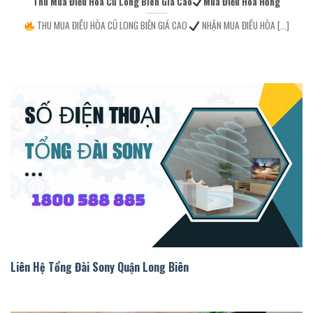
Thu Mua Điều Hòa Cũ Long Biên Giá Cao
Mua Điều Hòa Hỏng
THU MUA ĐIỀU HÒA CŨ LONG BIÊN GIÁ CAO
NHẬN MUA ĐIỀU HÒA [...]
liên hệ tổng đài sony quận long biên
Liên Hệ Tổng Đài Sony Quận Long Biên