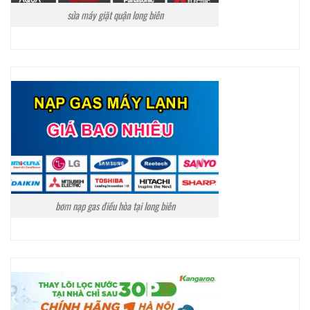
sửa máy giặt quận long biên
bơm nạp gas điều hòa tại long biên