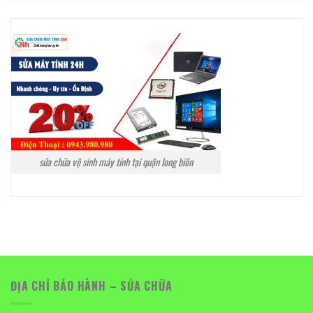
sửa chữa vệ sinh máy tính tại quận long biên
ĐỊA CHỈ BẢO HÀNH – SỬA CHỮA