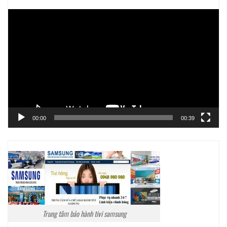
Trình
chơi
Video
00:00
00:39
Trung tâm bảo hành tivi samsung