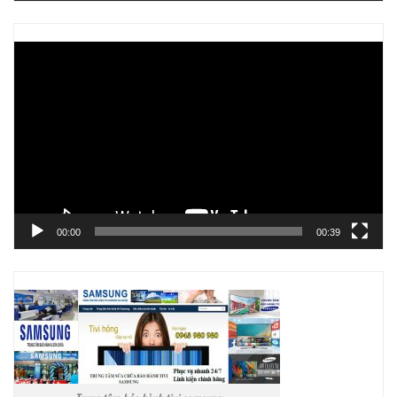
Trình
chơi
Video
00:00
00:39