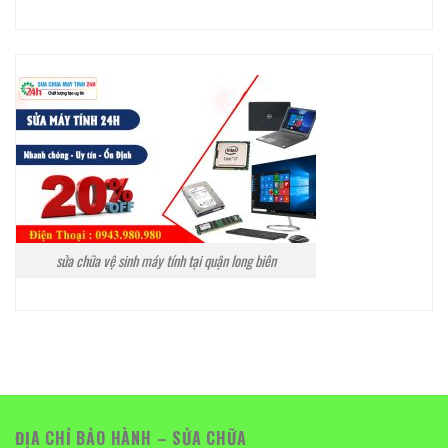
sửa chữa vệ sinh máy tính tại quận long biên
ĐỊA CHỈ BẢO HÀNH – SỬA CHỮA