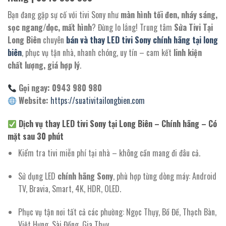
Bạn đang gặp sự cố với tivi Sony như
màn hình tối đen, nháy sáng,
sọc ngang/dọc, mất hình
? Đừng lo lắng! Trung tâm
Sửa Tivi Tại
Long Biên
chuyên
bán và thay LED tivi Sony chính hãng tại long
biên
, phục vụ tận nhà, nhanh chóng, uy tín – cam kết
linh kiện
chất lượng, giá hợp lý
.
Gọi ngay: 0943 980 980
Website:
https://suativitailongbien.com
Dịch vụ thay LED tivi Sony tại Long Biên – Chính hãng – Có
mặt sau 30 phút
Kiểm tra tivi miễn phí tại nhà – không cần mang đi đâu cả.
Sử dụng LED
chính hãng Sony
, phù hợp từng dòng máy: Android
TV, Bravia, Smart, 4K, HDR, OLED.
Phục vụ tận nơi tất cả các phường: Ngọc Thụy, Bồ Đề, Thạch Bàn,
Việt Hưng, Sài Đồng, Gia Thụy…