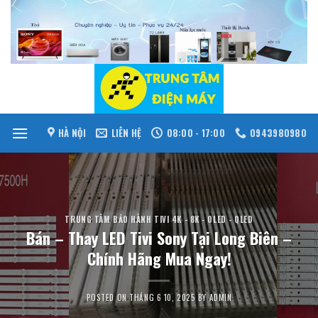
Skip
to
content
HÀ NỘI
LIÊN HỆ
08:00 - 17:00
0943980980
TRUNG TÂM BẢO HÀNH TIVI 4K - 8K - OLED - QLED
Bán – Thay LED Tivi Sony Tại Long Biên –
Chính Hãng Mua Ngay!
POSTED ON
THÁNG 6 10, 2025
BY
ADMIN