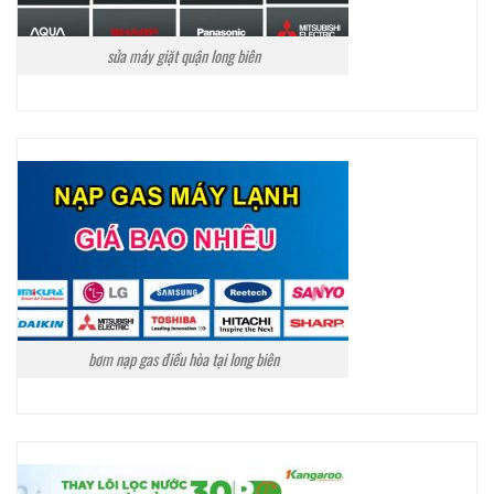
sửa máy giặt quận long biên
bơm nạp gas điều hòa tại long biên