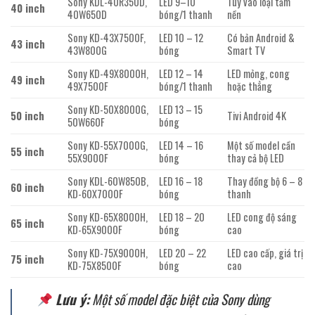
Sony KDL-40R350D,
LED 9–10
Tùy vào loại tấm
40 inch
40W650D
bóng/1 thanh
nền
Sony KD-43X7500F,
LED 10 – 12
Có bản Android &
43 inch
43W800G
bóng
Smart TV
Sony KD-49X8000H,
LED 12 – 14
LED mỏng, cong
49 inch
49X7500F
bóng/1 thanh
hoặc thẳng
Sony KD-50X8000G,
LED 13 – 15
50 inch
Tivi Android 4K
50W660F
bóng
Sony KD-55X7000G,
LED 14 – 16
Một số model cần
55 inch
55X9000F
bóng
thay cả bộ LED
Sony KDL-60W850B,
LED 16 – 18
Thay đồng bộ 6 – 8
60 inch
KD-60X7000F
bóng
thanh
Sony KD-65X8000H,
LED 18 – 20
LED cong độ sáng
65 inch
KD-65X9000F
bóng
cao
Sony KD-75X9000H,
LED 20 – 22
LED cao cấp, giá trị
75 inch
KD-75X8500F
bóng
cao
Lưu ý:
Một số model đặc biệt của Sony dùng