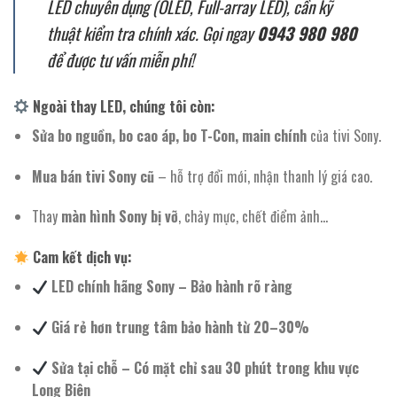
LED chuyên dụng (OLED, Full-array LED), cần kỹ
thuật kiểm tra chính xác. Gọi ngay
0943 980 980
để được tư vấn miễn phí!
Ngoài thay LED, chúng tôi còn:
Sửa bo nguồn, bo cao áp, bo T-Con, main chính
của tivi Sony.
Mua bán tivi Sony cũ
– hỗ trợ đổi mới, nhận thanh lý giá cao.
Thay
màn hình Sony bị vỡ
, chảy mực, chết điểm ảnh…
Cam kết dịch vụ:
LED chính hãng Sony – Bảo hành rõ ràng
Giá rẻ hơn trung tâm bảo hành từ 20–30%
Sửa tại chỗ – Có mặt chỉ sau 30 phút trong khu vực
Long Biên