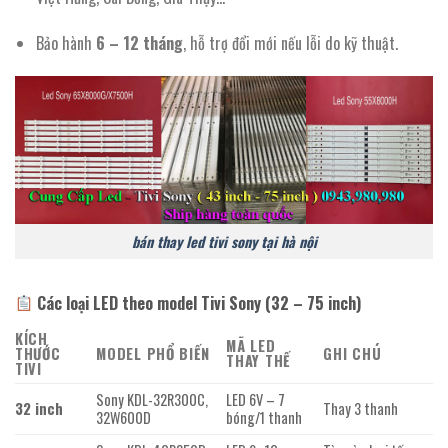
Bảo hành
6 – 12 tháng
, hỗ trợ đổi mới nếu lỗi do kỹ thuật.
bán thay led tivi sony tại hà nội
Các loại LED theo model Tivi Sony (32 – 75 inch)
KÍCH
MÃ LED
THƯỚC
MODEL PHỔ BIẾN
GHI CHÚ
THAY THẾ
TIVI
Sony KDL-32R300C,
LED 6V – 7
32 inch
Thay 3 thanh
32W600D
bóng/1 thanh