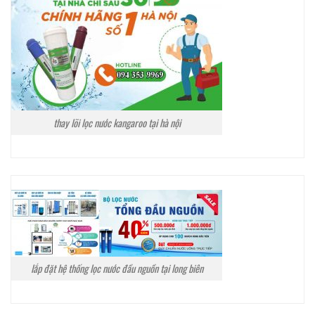
thay lõi lọc nước kangaroo tại hà nội
lắp đặt hệ thống lọc nước đầu nguồn tại long biên