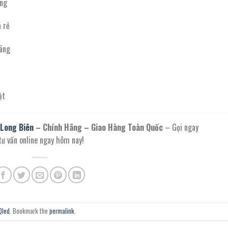
ãng
 rẻ
ãng
ật
 Long Biên
– Chính Hãng – Giao Hàng Toàn Quốc
– Gọi ngay
 tư vấn online ngay hôm nay!
Qled
. Bookmark the
permalink
.