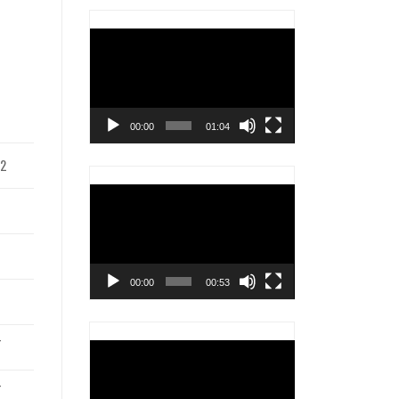
Trình
chơi
Video
00:00
01:04
32
Trình
-
chơi
Video
00:00
00:53
-
-
Trình
chơi
-
Video