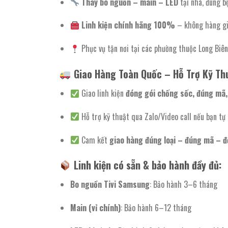
Thay bo nguồn – main – LED
tại nhà, đúng b
Linh kiện chính hãng 100%
– không hàng giả
Phục vụ tận nơi tại các phường thuộc Long Biê
Giao Hàng Toàn Quốc – Hỗ Trợ Kỹ Th
Giao linh kiện
đóng gói chống sốc, đúng mã,
Hỗ trợ kỹ thuật qua Zalo/Video call nếu bạn tự 
Cam kết
giao hàng đúng loại – đúng mã – đổ
Linh kiện có sẵn & bảo hành đầy đủ:
Bo nguồn Tivi Samsung
: Bảo hành 3–6 tháng
Main (vỉ chính)
: Bảo hành 6–12 tháng