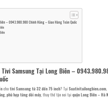
g Biên – 0943.980.980 Chính Hãng – Giao Hàng Toàn Quốc
Biên
Biên
 Tivi Samsung Tại Long Biên – 0943.980.9
uốc
ền
cho
tivi Samsung từ 32 đến 75 inch
? Tại
Suativitailongbien.com
,
ãng
,
phù hợp từng đời máy
, thay thế tận nơi tại
quận Long Biên – Hà N