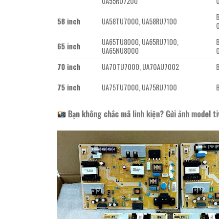
UA55RU7200
58 inch
UA58TU7000, UA58RU7100
UA65TU8000, UA65RU7100,
65 inch
UA65NU8000
70 inch
UA70TU7000, UA70AU7002
75 inch
UA75TU7000, UA75RU7100
Bạn không chắc mã linh kiện? Gửi ảnh model ti