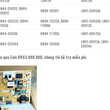
00932B
12842N
00425A
BN44-01001E, BN44-
BN94-16591V
LM41-00459A
00901C
BN44-00932C, BN44-
BN94-13233A, BN94-
LM41-00409A, LM41
01016A
17998A
00412A
BN44-01018A
BN94-17795A
LM41-00475A
LM41-00513A, LM41-
BN44-01054A
BN94-15580A
00514A
vi qua Zalo 0943.980.980, chúng tôi hỗ trợ miễn phí.