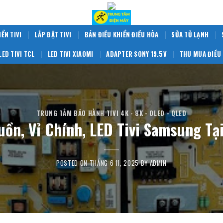
IỂN TIVI
LẮP ĐẶT TIVI
BÁN ĐIỀU KHIỂN ĐIỀU HÒA
SỬA TỦ LẠNH
LED TIVI TCL
LED TIVI XIAOMI
ADAPTER SONY 19.5V
THU MUA ĐIỀU 
TRUNG TÂM BẢO HÀNH TIVI 4K - 8K - OLED - QLED
ồn, Vỉ Chính, LED Tivi Samsung Tạ
POSTED ON
THÁNG 6 11, 2025
BY
ADMIN