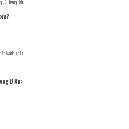
g lỗi bóng tối
com?
hi thanh toán
ong Biên: