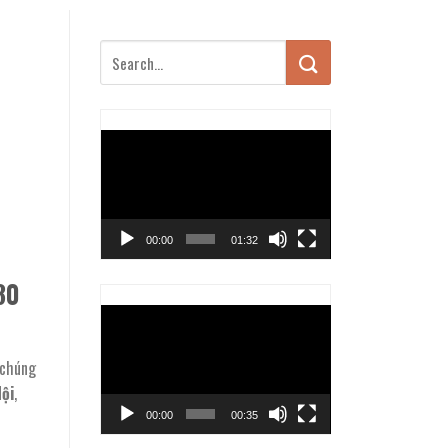
Trình
chơi
Video
00:00
01:32
80
Trình
chơi
Video
 chúng
ội
,
00:00
00:35