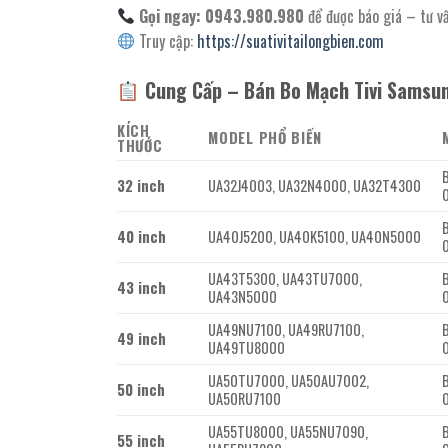
Gọi ngay: 0943.980.980
để được báo giá – tư v
Truy cập:
https://suativitailongbien.com
Cung Cấp – Bán Bo Mạch Tivi Samsun
KÍCH
MODEL PHỔ BIẾN
THƯỚC
32 inch
UA32J4003, UA32N4000, UA32T4300
40 inch
UA40J5200, UA40K5100, UA40N5000
UA43T5300, UA43TU7000,
43 inch
UA43N5000
UA49NU7100, UA49RU7100,
49 inch
UA49TU8000
UA50TU7000, UA50AU7002,
50 inch
UA50RU7100
UA55TU8000, UA55NU7090,
55 inch