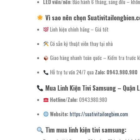
LED viền/nền
: Bảo hành 6 tháng, sáng đều – khôn
Vì sao nên chọn Suativitailongbien.
Linh kiện chính hãng – Giá tốt
Có sẵn kỹ thuật viên thay tại nhà
Giao hàng nhanh toàn quốc – Kiểm tra trước k
Hỗ trợ tư vấn 24/7 qua
Zalo: 0943.980.980
Mua Linh Kiện Tivi Samsung – Quận L
Hotline/Zalo:
0943.980.980
Website:
https://suativitailongbien.com
Tìm mua linh kiện tivi samsung: