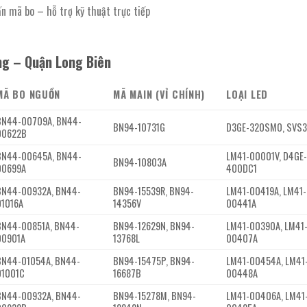
ấn mã bo – hỗ trợ kỹ thuật trực tiếp
g – Quận Long Biên
MÃ BO NGUỒN
MÃ MAIN (VỈ CHÍNH)
LOẠI LED
BN44-00709A, BN44-
BN94-10731G
D3GE-320SM0, SVS
00622B
BN44-00645A, BN44-
LM41-00001V, D4GE
BN94-10803A
00699A
400DC1
BN44-00932A, BN44-
BN94-15539R, BN94-
LM41-00419A, LM41-
01016A
14356V
00441A
BN44-00851A, BN44-
BN94-12629N, BN94-
LM41-00390A, LM41
00901A
13768L
00407A
BN44-01054A, BN44-
BN94-15475P, BN94-
LM41-00454A, LM41
01001C
16687B
00448A
BN44-00932A, BN44-
BN94-15278M, BN94-
LM41-00406A, LM41