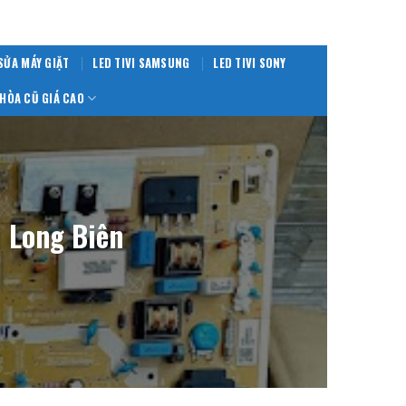
SỬA MÁY GIẶT
LED TIVI SAMSUNG
LED TIVI SONY
HÒA CŨ GIÁ CAO
i Long Biên