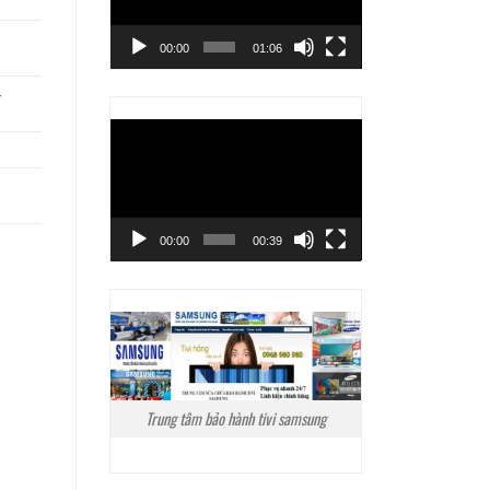
00:00
01:06
-
Trình
chơi
Video
00:00
00:39
Trung tâm bảo hành tivi samsung