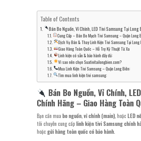
Table of Contents
Bán Bo Nguồn, Vỉ Chính, LED Tivi Samsung Tại Lon
Cung Cấp – Bán Bo Mạch Tivi Samsung – Quận Long 
Dịch Vụ Bán & Thay Linh Kiện Tivi Samsung Tại Long 
Giao Hàng Toàn Quốc – Hỗ Trợ Kỹ Thuật Từ Xa
Linh kiện có sẵn & bảo hành đầy đủ:
Vì sao nên chọn Suativitailongbien.com?
Mua Linh Kiện Tivi Samsung – Quận Long Biên:
Tìm mua linh kiện tivi samsung:
Bán Bo Nguồn, Vỉ Chính, LED
Chính Hãng – Giao Hàng Toàn Q
Bạn cần mua
bo nguồn
,
vỉ chính (main)
, hoặc
LED n
tôi chuyên cung cấp
linh kiện tivi Samsung chính h
hoặc
gửi hàng toàn quốc có bảo hành
.