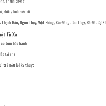
ệnh, nhanh chóng
, không linh kiện cũ
n:
Thạch Bàn, Ngọc Thụy, Việt Hưng, Sài Đồng, Gia Thụy, Bồ Đề, Cự K
uật Từ Xa
 có tem bảo hành
lắp tại nhà
i trả nếu lỗi kỹ thuật