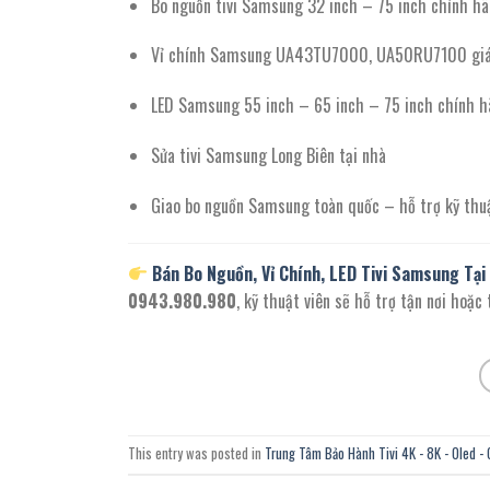
Bo nguồn tivi Samsung 32 inch – 75 inch chính h
Vỉ chính Samsung UA43TU7000, UA50RU7100 giá
LED Samsung 55 inch – 65 inch – 75 inch chính h
Sửa tivi Samsung Long Biên tại nhà
Giao bo nguồn Samsung toàn quốc – hỗ trợ kỹ thu
Bán Bo Nguồn, Vỉ Chính, LED Tivi Samsung Tại
0943.980.980
, kỹ thuật viên sẽ hỗ trợ tận nơi hoặc
This entry was posted in
Trung Tâm Bảo Hành Tivi 4K - 8K - Oled - 