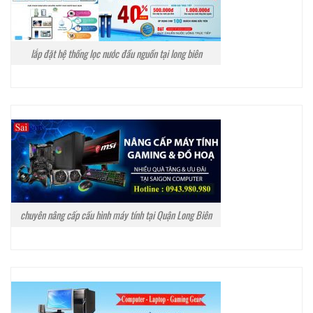
lắp đặt hệ thống lọc nước đầu nguồn tại long biên
chuyên nâng cấp cấu hình máy tính tại Quận Long Biên