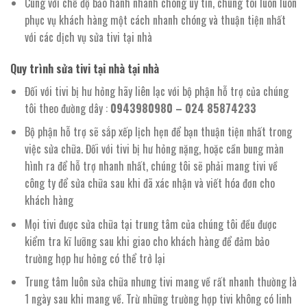
Cùng với chế độ bảo hành nhanh chóng uy tín, chúng tôi luôn luôn
phục vụ khách hàng một cách nhanh chóng và thuận tiện nhất
với các dịch vụ sửa tivi tại nhà
Quy trình sửa tivi tại nhà tại nhà
Đối với tivi bị hư hỏng hãy liên lạc với bộ phận hỗ trợ của chúng
tôi theo đường dây :
0943980980 – 024 85874233
Bộ phận hỗ trợ sẽ sắp xếp lịch hẹn để bạn thuận tiện nhất trong
việc sửa chữa. Đối với tivi bị hư hỏng nặng, hoặc cần bung màn
hình ra để hỗ trợ nhanh nhất, chúng tôi sẽ phải mang tivi về
công ty để sửa chữa sau khi đã xác nhận và viết hóa đơn cho
khách hàng
Mọi tivi được sửa chữa tại trung tâm của chúng tôi đều được
kiểm tra kĩ lưỡng sau khi giao cho khách hàng để đảm bảo
trường hợp hư hỏng có thể trở lại
Trung tâm luôn sửa chữa nhưng tivi mang về rất nhanh thường là
1 ngày sau khi mang về. Trừ những trường hợp tivi không có linh