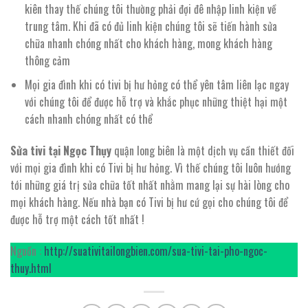
kiên thay thế chúng tôi thường phải đợi đê nhập linh kiện về
trung tâm. Khi đã có đủ linh kiện chúng tôi sẽ tiến hành sửa
chữa nhanh chóng nhất cho khách hàng, mong khách hàng
thông cảm
Mọi gia đình khi có tivi bị hư hỏng có thể yên tâm liên lạc ngay
với chúng tôi để được hỗ trợ và khắc phục những thiệt hại một
cách nhanh chóng nhất có thể
Sửa tivi tại Ngọc Thụy
quận long biên là một dịch vụ cần thiết đối
với mọi gia đình khi có Tivi bị hư hỏng. Vì thế chúng tôi luôn hướng
tới những giá trị sửa chữa tốt nhất nhằm mang lại sự hài lòng cho
mọi khách hàng. Nếu nhà bạn có Tivi bị hư cứ gọi cho chúng tôi để
được hỗ trợ một cách tốt nhất !
Nguồn :
http://suativitailongbien.com/sua-tivi-tai-pho-ngoc-
thuy.html