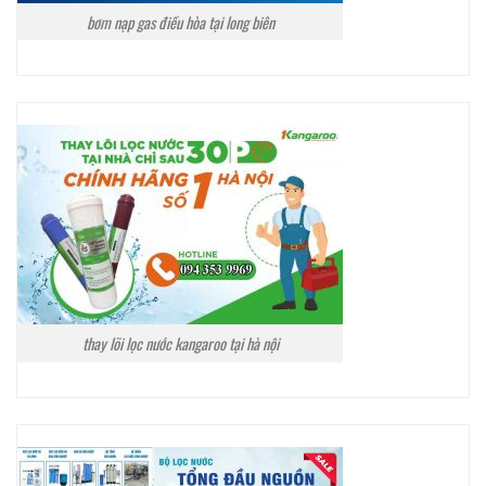
bơm nạp gas điều hòa tại long biên
thay lõi lọc nước kangaroo tại hà nội