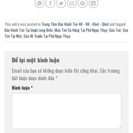
This entry was posted in
Trung Tâm Bảo Hành Tivi 4K - 8K - Oled - Qled
and tagged
Bảo Hành Tivi Tại Quận Long Biên
,
Mua Tivi Cũ Hỏng Tại Phố Ngọc Thụy
,
Sửa Tivi
,
Sửa
Tivi Tại Nhà
,
Sửa Vô Tuyến Tại Phố Ngọc Thụy
.
Để lại một bình luận
Email của bạn sẽ không được hiển thị công khai.
Các trường
bắt buộc được đánh dấu
*
Bình luận
*