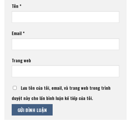
Tên
*
Email
*
Trang web
Lưu tên của tôi, email, và trang web trong trình
duyệt này cho lần bình luận kế tiếp của tôi.