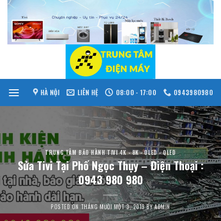
Skip
to
content
HÀ NỘI
LIÊN HỆ
08:00 - 17:00
0943980980
TRUNG TÂM BẢO HÀNH TIVI 4K - 8K - OLED - QLED
Sửa Tivi Tại Phố Ngọc Thụy – Điện Thoại :
0943 980 980
POSTED ON
THÁNG MƯỜI MỘT 3, 2019
BY
ADMIN