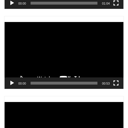
00:00
01:04
Trình
chơi
Video
00:00
00:53
Trình
chơi
Video