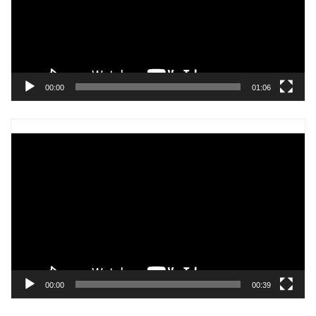
00:00
01:06
Trình
chơi
Video
00:00
00:39