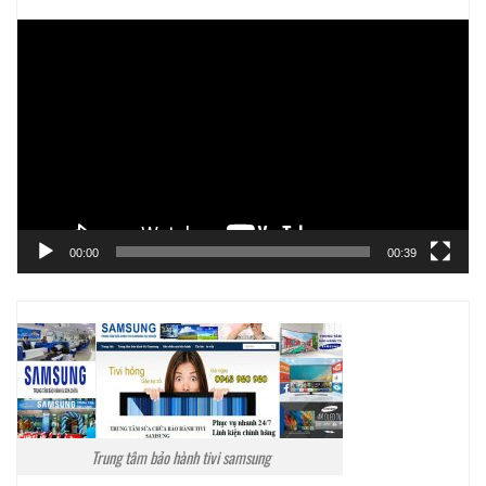
Trình
chơi
Video
00:00
00:39
Trung tâm bảo hành tivi samsung