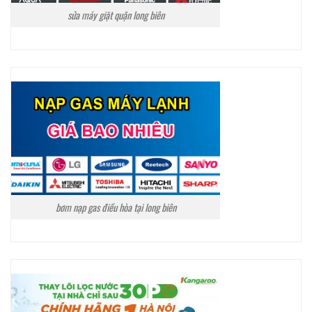
sửa máy giặt quận long biên
bơm nạp gas điều hòa tại long biên