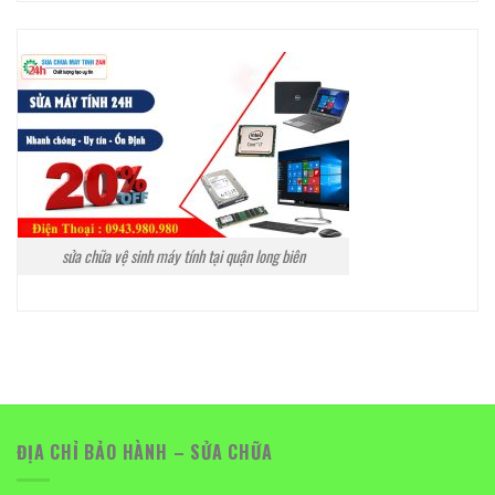
sửa chữa vệ sinh máy tính tại quận long biên
ĐỊA CHỈ BẢO HÀNH – SỬA CHỮA