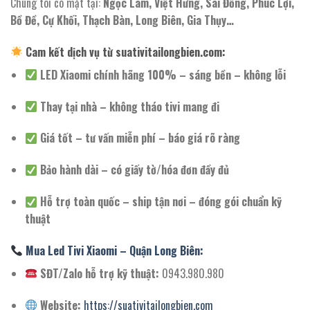
Chúng tôi có mặt tại:
Ngọc Lâm, Việt Hưng, Sài Đồng, Phúc Lợi,
Bồ Đề, Cự Khối, Thạch Bàn, Long Biên, Gia Thụy…
Cam kết dịch vụ từ suativitailongbien.com:
LED Xiaomi chính hãng 100% – sáng bền – không lỗi
Thay tại nhà – không tháo tivi mang đi
Giá tốt – tư vấn miễn phí – báo giá rõ ràng
Bảo hành dài – có giấy tờ/hóa đơn đầy đủ
Hỗ trợ toàn quốc – ship tận nơi – đóng gói chuẩn kỹ
thuật
Mua Led Tivi Xiaomi – Quận Long Biên:
SĐT/Zalo hỗ trợ kỹ thuật:
0943.980.980
Website:
https://suativitailongbien.com