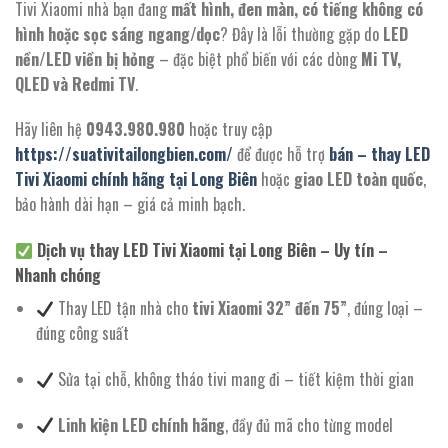
Tivi Xiaomi nhà bạn đang
mất hình, đen màn, có tiếng không có
hình hoặc sọc sáng ngang/dọc
? Đây là lỗi thường gặp do
LED
nền/LED viền bị hỏng
– đặc biệt phổ biến với các dòng
Mi TV,
QLED và Redmi TV
.
Hãy liên hệ
0943.980.980
hoặc truy cập
https://suativitailongbien.com/
để được hỗ trợ
bán – thay LED
Tivi Xiaomi chính hãng tại Long Biên
hoặc
giao LED toàn quốc
,
bảo hành dài hạn – giá cả minh bạch.
Dịch vụ thay LED Tivi Xiaomi tại Long Biên – Uy tín –
Nhanh chóng
Thay LED tận nhà cho
tivi Xiaomi 32” đến 75”
, đúng loại –
đúng công suất
Sửa tại chỗ, không tháo tivi mang đi – tiết kiệm thời gian
Linh kiện LED chính hãng
, đầy đủ mã cho từng model