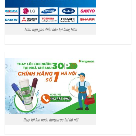
bơm nạp gas điều hòa tại long biên
thay lõi lọc nước kangaroo tại hà nội