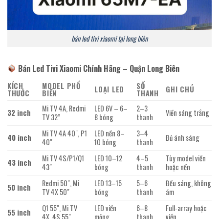
bán led tivi xiaomi tại long biên
Bán Led Tivi Xiaomi Chính Hãng – Quận Long Biên
KÍCH
MODEL PHỔ
SỐ
LOẠI LED
GHI CHÚ
THƯỚC
BIẾN
THANH
Mi TV 4A, Redmi
LED 6V – 6–
2–3
32 inch
Viền sáng trắng
TV 32”
8 bóng
thanh
Mi TV 4A 40″, P1
LED nền 8–
3–4
40 inch
Đủ ánh sáng
40″
10 bóng
thanh
Mi TV 4S/P1/Q1
LED 10–12
4–5
Tùy model viền
43 inch
43″
bóng
thanh
hoặc nền
Redmi 50″, Mi
LED 13–15
5–6
Đều sáng, không
50 inch
TV 4X 50″
bóng
thanh
ám
Q1 55″, Mi TV
LED viền
6–8
Full-array hoặc
55 inch
4X, 4S 55″
mỏng
thanh
viền