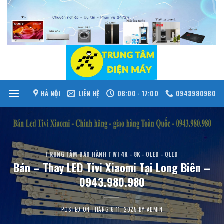
Skip
to
content
HÀ NỘI
LIÊN HỆ
08:00 - 17:00
0943980980
TRUNG TÂM BẢO HÀNH TIVI 4K - 8K - OLED - QLED
Bán – Thay LED Tivi Xiaomi Tại Long Biên –
0943.980.980
POSTED ON
THÁNG 6 11, 2025
BY
ADMIN