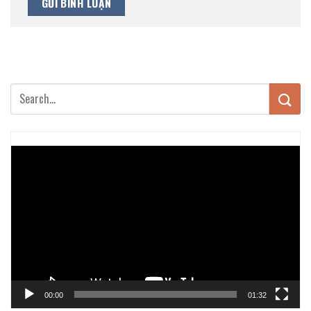
Trình
chơi
Video
00:00
01:32