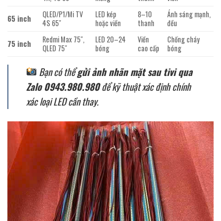
QLED/P1/Mi TV
LED kép
8–10
Ánh sáng mạnh,
65 inch
4S 65″
hoặc viền
thanh
đều
Redmi Max 75″,
LED 20–24
Viền
Chống cháy
75 inch
QLED 75″
bóng
cao cấp
bóng
Bạn có thể
gửi ảnh nhãn mặt sau tivi qua
Zalo 0943.980.980
để kỹ thuật xác định chính
xác loại LED cần thay.