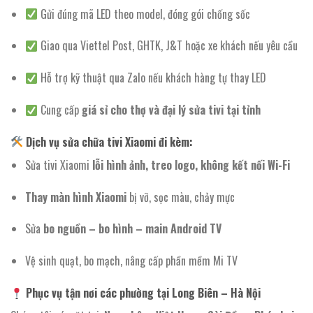
Gửi đúng mã LED theo model, đóng gói chống sốc
Giao qua Viettel Post, GHTK, J&T hoặc xe khách nếu yêu cầu
Hỗ trợ kỹ thuật qua Zalo nếu khách hàng tự thay LED
Cung cấp
giá sỉ cho thợ và đại lý sửa tivi tại tỉnh
Dịch vụ sửa chữa tivi Xiaomi đi kèm:
Sửa tivi Xiaomi
lỗi hình ảnh, treo logo, không kết nối Wi-Fi
Thay màn hình Xiaomi
bị vỡ, sọc màu, chảy mực
Sửa
bo nguồn – bo hình – main Android TV
Vệ sinh quạt, bo mạch, nâng cấp phần mềm Mi TV
Phục vụ tận nơi các phường tại Long Biên – Hà Nội