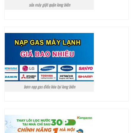
sửa máy giặt quận long biên
bơm nạp gas điều hòa tại long biên