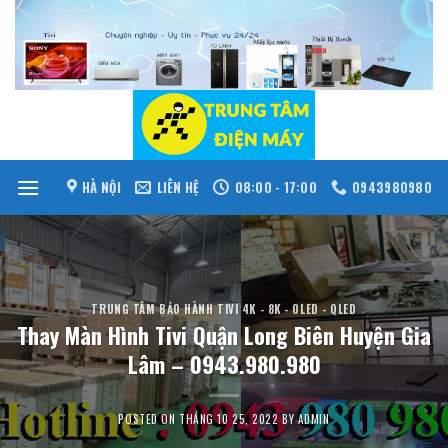
Skip
to
content
HÀ NỘI
LIÊN HỆ
08:00 - 17:00
0943980980
TRUNG TÂM BẢO HÀNH TIVI 4K - 8K - OLED - QLED
Thay Màn Hình Tivi Quận Long Biên Huyện Gia
Lâm – 0943.980.980
POSTED ON
THÁNG 10 25, 2022
BY
ADMIN