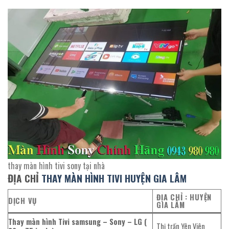
thay màn hình tivi sony tại nhà
ĐỊA CHỈ
THAY MÀN HÌNH TIVI HUYỆN GIA LÂM
ĐỊA CHỈ : HUYỆN
DỊCH VỤ
GIA LÂM
Thay màn hình Tivi samsung – Sony – LG (
Thị trấn Yên Viên