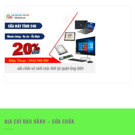
sửa chữa vệ sinh máy tính tại quận long biên
ĐỊA CHỈ BẢO HÀNH – SỬA CHỮA