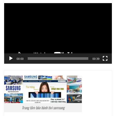
Trình
chơi
Video
00:00
00:39
Trung tâm bảo hành tivi samsung