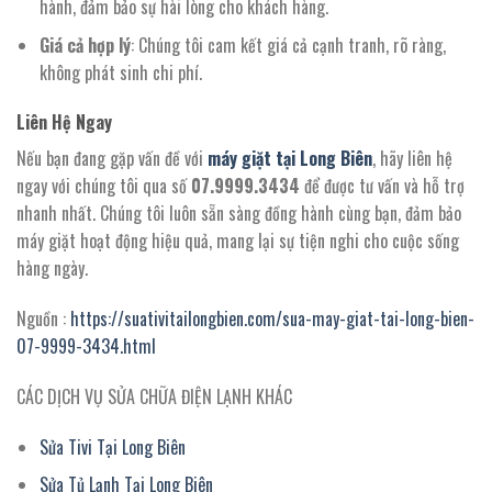
hành, đảm bảo sự hài lòng cho khách hàng.
Giá cả hợp lý
: Chúng tôi cam kết giá cả cạnh tranh, rõ ràng,
không phát sinh chi phí.
Liên Hệ Ngay
Nếu bạn đang gặp vấn đề với
máy giặt tại Long Biên
, hãy liên hệ
ngay với chúng tôi qua số
07.9999.3434
để được tư vấn và hỗ trợ
nhanh nhất. Chúng tôi luôn sẵn sàng đồng hành cùng bạn, đảm bảo
máy giặt hoạt động hiệu quả, mang lại sự tiện nghi cho cuộc sống
hàng ngày.
Nguồn :
https://suativitailongbien.com/sua-may-giat-tai-long-bien-
07-9999-3434.html
CÁC DỊCH VỤ SỬA CHỮA ĐIỆN LẠNH KHÁC
Sửa Tivi Tại Long Biên
Sửa Tủ Lạnh Tại Long Biên