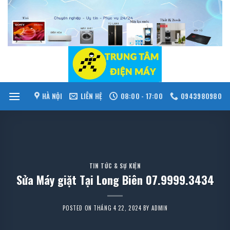
Skip
to
content
HÀ NỘI
LIÊN HỆ
08:00 - 17:00
0943980980
TIN TỨC & SỰ KIỆN
Sửa Máy giặt Tại Long Biên 07.9999.3434
POSTED ON
THÁNG 4 22, 2024
BY
ADMIN