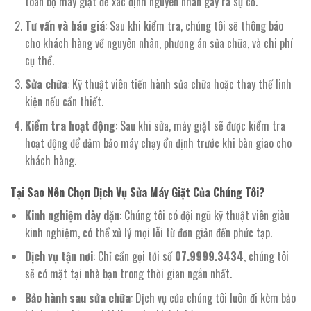
toàn bộ máy giặt để xác định nguyên nhân gây ra sự cố.
Tư vấn và báo giá
: Sau khi kiểm tra, chúng tôi sẽ thông báo
cho khách hàng về nguyên nhân, phương án sửa chữa, và chi phí
cụ thể.
Sửa chữa
: Kỹ thuật viên tiến hành sửa chữa hoặc thay thế linh
kiện nếu cần thiết.
Kiểm tra hoạt động
: Sau khi sửa, máy giặt sẽ được kiểm tra
hoạt động để đảm bảo máy chạy ổn định trước khi bàn giao cho
khách hàng.
Tại Sao Nên Chọn Dịch Vụ Sửa Máy Giặt Của Chúng Tôi?
Kinh nghiệm dày dặn
: Chúng tôi có đội ngũ kỹ thuật viên giàu
kinh nghiệm, có thể xử lý mọi lỗi từ đơn giản đến phức tạp.
Dịch vụ tận nơi
: Chỉ cần gọi tới số
07.9999.3434
, chúng tôi
sẽ có mặt tại nhà bạn trong thời gian ngắn nhất.
Bảo hành sau sửa chữa
: Dịch vụ của chúng tôi luôn đi kèm bảo