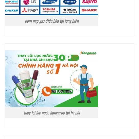
bơm nạp gas điều hòa tại long biên
thay lõi lọc nước kangaroo tại hà nội