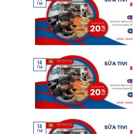
Th8
14
Th8
14
Th8