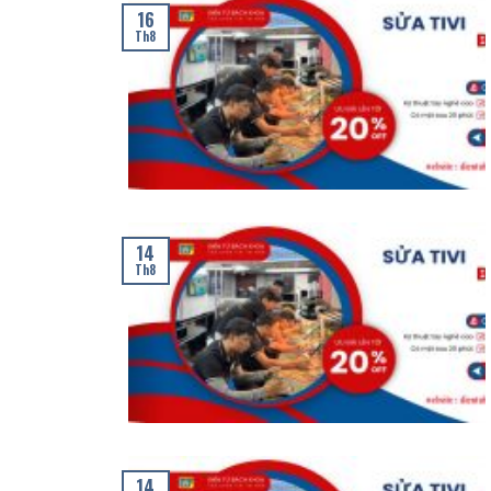
16
Th8
14
Th8
14