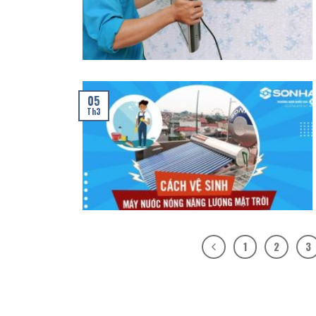
05
Th3
1
2
3