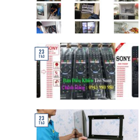
23
Th3
23
Th3