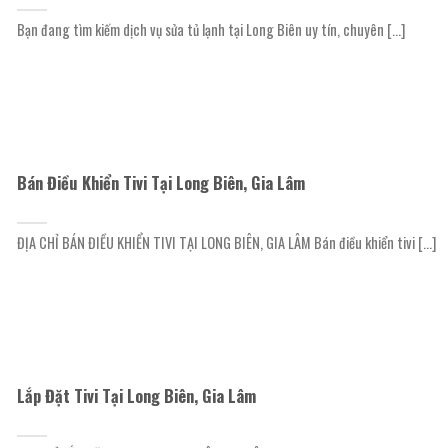
Bạn đang tìm kiếm dịch vụ sửa tủ lạnh tại Long Biên uy tín, chuyên [...]
Bán Điều Khiển Tivi Tại Long Biên, Gia Lâm
ĐỊA CHỈ BÁN ĐIỀU KHIỂN TIVI TẠI LONG BIÊN, GIA LÂM Bán điều khiển tivi [...]
Lắp Đặt Tivi Tại Long Biên, Gia Lâm