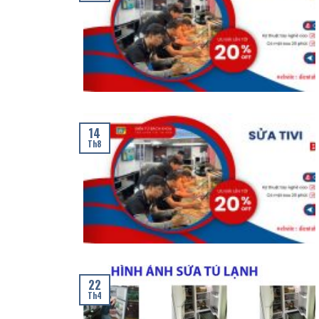
14
Th8
22
Th4