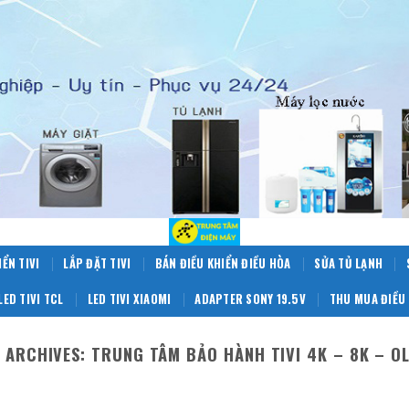
IỂN TIVI
LẮP ĐẶT TIVI
BÁN ĐIỀU KHIỂN ĐIỀU HÒA
SỬA TỦ LẠNH
LED TIVI TCL
LED TIVI XIAOMI
ADAPTER SONY 19.5V
THU MUA ĐIỀU 
 ARCHIVES:
TRUNG TÂM BẢO HÀNH TIVI 4K – 8K – O