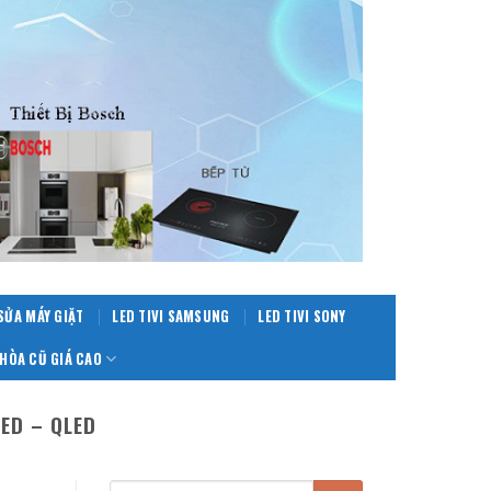
SỬA MÁY GIẶT
LED TIVI SAMSUNG
LED TIVI SONY
HÒA CŨ GIÁ CAO
LED – QLED