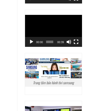
Trình
chơi
Video
00:00
00:39
Trung tâm bảo hành tivi samsung