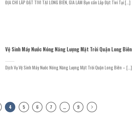
ĐỊA CHỈ LẮP ĐẶT TIVI TẠI LONG BIÊN, GIA LÂM Bạn cần Lắp Đặt Tivi Tại [...]
Vệ Sinh Máy Nước Nóng Năng Lượng Mặt Trời Quận Long Biên
Dịch Vụ Vệ Sinh Máy Nước Nóng Năng Lượng Mặt Trời Quận Long Biên – [...]
4
5
6
7
…
9