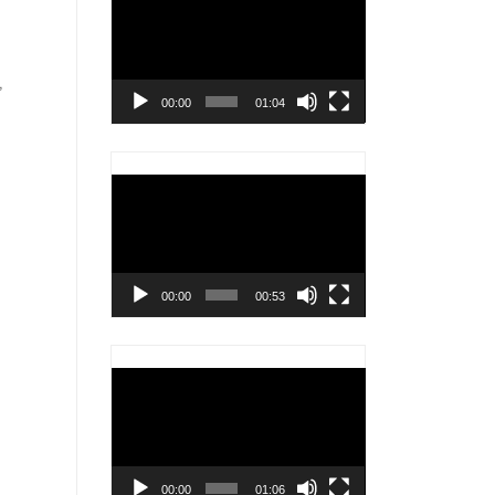
chơi
Video
,
00:00
01:04
Trình
chơi
Video
00:00
00:53
Trình
chơi
Video
00:00
01:06