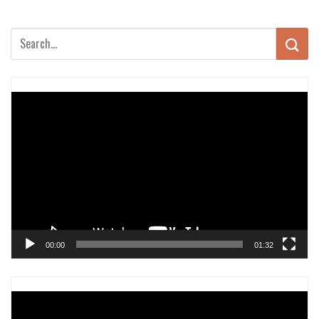
Trình
chơi
Video
00:00
01:32
Trình
chơi