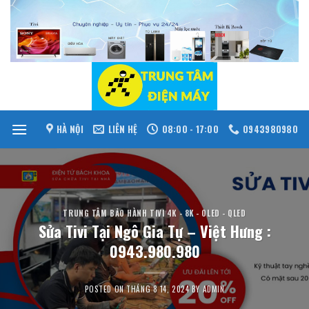
Skip
to
content
HÀ NỘI
LIÊN HỆ
08:00 - 17:00
0943980980
TRUNG TÂM BẢO HÀNH TIVI 4K - 8K - OLED - QLED
Sửa Tivi Tại Ngô Gia Tự – Việt Hưng :
0943.980.980
POSTED ON
THÁNG 8 14, 2024
BY
ADMIN