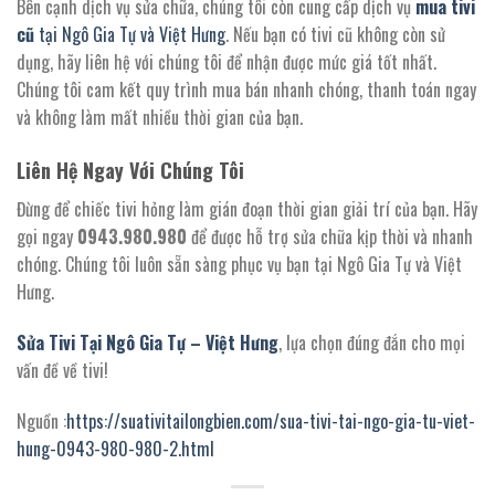
Bên cạnh dịch vụ sửa chữa, chúng tôi còn cung cấp dịch vụ
mua tivi
cũ
tại Ngô Gia Tự và Việt Hưng
. Nếu bạn có tivi cũ không còn sử
dụng, hãy liên hệ với chúng tôi để nhận được mức giá tốt nhất.
Chúng tôi cam kết quy trình mua bán nhanh chóng, thanh toán ngay
và không làm mất nhiều thời gian của bạn.
Liên Hệ Ngay Với Chúng Tôi
Đừng để chiếc tivi hỏng làm gián đoạn thời gian giải trí của bạn. Hãy
gọi ngay
0943.980.980
để được hỗ trợ sửa chữa kịp thời và nhanh
chóng. Chúng tôi luôn sẵn sàng phục vụ bạn tại Ngô Gia Tự và Việt
Hưng.
Sửa Tivi Tại Ngô Gia Tự – Việt Hưng
, lựa chọn đúng đắn cho mọi
vấn đề về tivi!
Nguồn :
https://suativitailongbien.com/sua-tivi-tai-ngo-gia-tu-viet-
hung-0943-980-980-2.html