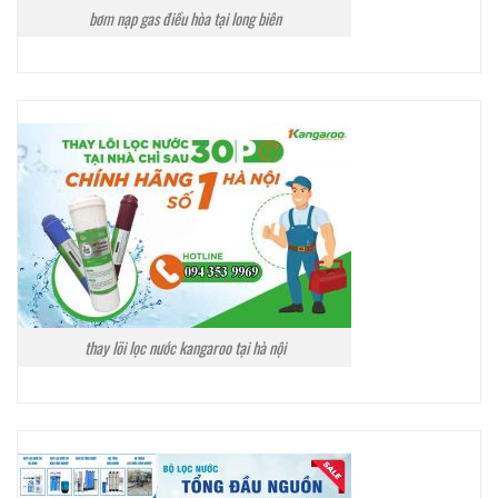
bơm nạp gas điều hòa tại long biên
thay lõi lọc nước kangaroo tại hà nội