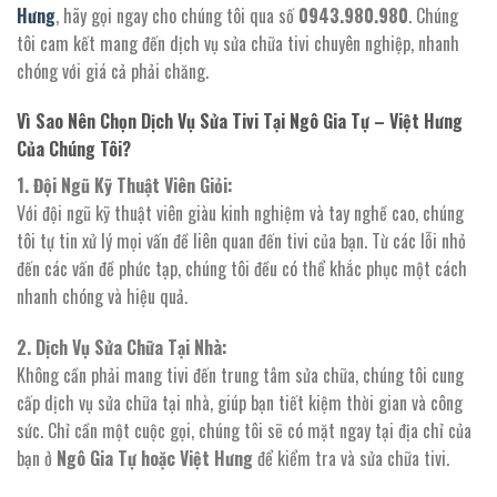
Hưng
, hãy gọi ngay cho chúng tôi qua số
0943.980.980
. Chúng
tôi cam kết mang đến dịch vụ sửa chữa tivi chuyên nghiệp, nhanh
chóng với giá cả phải chăng.
Vì Sao Nên Chọn Dịch Vụ Sửa Tivi Tại Ngô Gia Tự – Việt Hưng
Của Chúng Tôi?
1. Đội Ngũ Kỹ Thuật Viên Giỏi:
Với đội ngũ kỹ thuật viên giàu kinh nghiệm và tay nghề cao, chúng
tôi tự tin xử lý mọi vấn đề liên quan đến tivi của bạn. Từ các lỗi nhỏ
đến các vấn đề phức tạp, chúng tôi đều có thể khắc phục một cách
nhanh chóng và hiệu quả.
2. Dịch Vụ Sửa Chữa Tại Nhà:
Không cần phải mang tivi đến trung tâm sửa chữa, chúng tôi cung
cấp dịch vụ sửa chữa tại nhà, giúp bạn tiết kiệm thời gian và công
sức. Chỉ cần một cuộc gọi, chúng tôi sẽ có mặt ngay tại địa chỉ của
bạn ở
Ngô Gia Tự hoặc Việt Hưng
để kiểm tra và sửa chữa tivi.