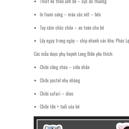
Thiết kế theo ảnh bé – cực dễ thương
In foam cứng – màu sắc nét – bền
Tay cầm chắc chắn – an toàn cho bé
Lấy ngay trong ngày – ship nhanh các khu: Phúc Lợ
Các mẫu được phụ huynh Long Biên yêu thích:
Chibi công chúa – siêu nhân
Chibi pastel nhẹ nhàng
Chibi safari – dino
Chibi tên + tuổi của bé