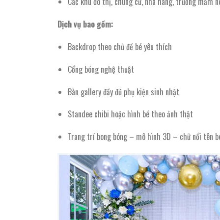
Các khu đô thị, chung cư, nhà hàng, trường mầm no
Dịch vụ bao gồm:
Backdrop theo chủ đề bé yêu thích
Cổng bóng nghệ thuật
Bàn gallery đầy đủ phụ kiện sinh nhật
Standee chibi hoặc hình bé theo ảnh thật
Trang trí bong bóng – mô hình 3D – chữ nổi tên b