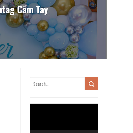
shtag Cầm Tay
Trình
chơi
Video