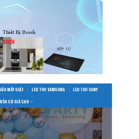
SỬA MÁY GIẶT
LED TIVI SAMSUNG
LED TIVI SONY
HÒA CŨ GIÁ CAO