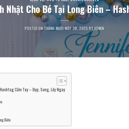
nh Nhật Cho Bé Tại Long Biên – Ha
POSTED ON
THÁNG MƯỜI MỘT 28, 2025
BY
ADMIN
 Hashtag Cầm Tay – Đẹp, Sang, Lấy Ngay
ên
ong Biên