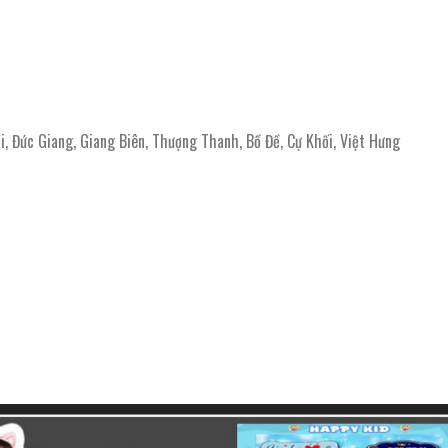
i, Đức Giang, Giang Biên, Thượng Thanh, Bồ Đề, Cự Khối, Việt Hưng