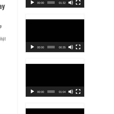
ay
00:00
01:32
Trình
p
chơi
Video
nhật
00:00
00:35
Trình
chơi
Video
00:00
01:04
Trình