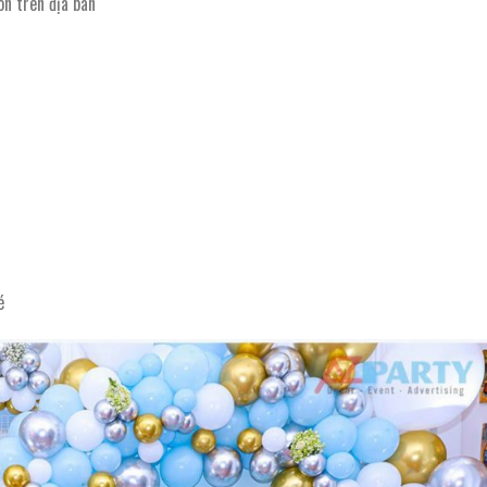
n trên địa bàn
é