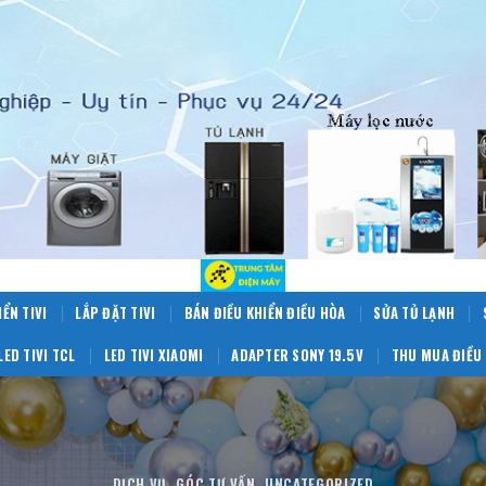
IỂN TIVI
LẮP ĐẶT TIVI
BÁN ĐIỀU KHIỂN ĐIỀU HÒA
SỬA TỦ LẠNH
LED TIVI TCL
LED TIVI XIAOMI
ADAPTER SONY 19.5V
THU MUA ĐIỀU 
DỊCH VỤ
,
GÓC TƯ VẤN
,
UNCATEGORIZED