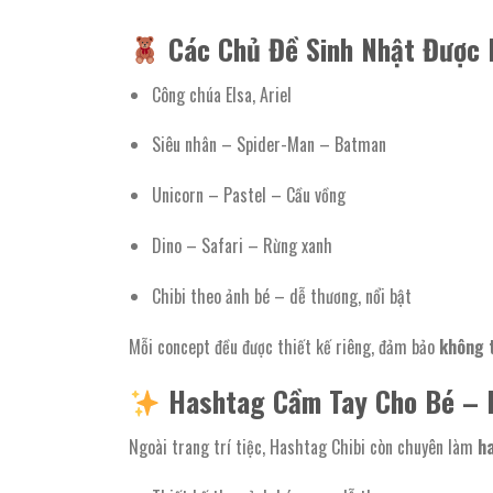
Các Chủ Đề Sinh Nhật Được 
Công chúa Elsa, Ariel
Siêu nhân – Spider-Man – Batman
Unicorn – Pastel – Cầu vồng
Dino – Safari – Rừng xanh
Chibi theo ảnh bé – dễ thương, nổi bật
Mỗi concept đều được thiết kế riêng, đảm bảo
không 
Hashtag Cầm Tay Cho Bé – 
Ngoài trang trí tiệc, Hashtag Chibi còn chuyên làm
ha