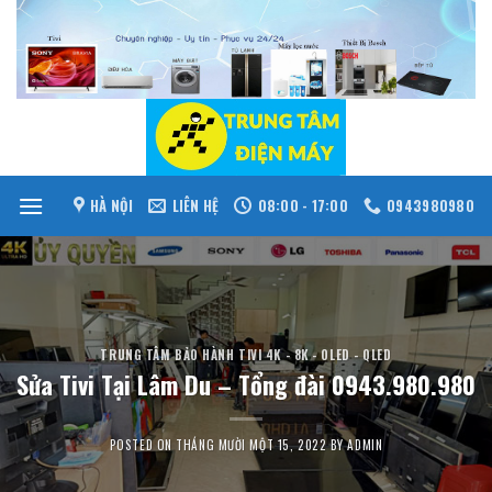
Skip
to
content
HÀ NỘI
LIÊN HỆ
08:00 - 17:00
0943980980
TRUNG TÂM BẢO HÀNH TIVI 4K - 8K - OLED - QLED
Sửa Tivi Tại Lâm Du – Tổng đài 0943.980.980
POSTED ON
THÁNG MƯỜI MỘT 15, 2022
BY
ADMIN