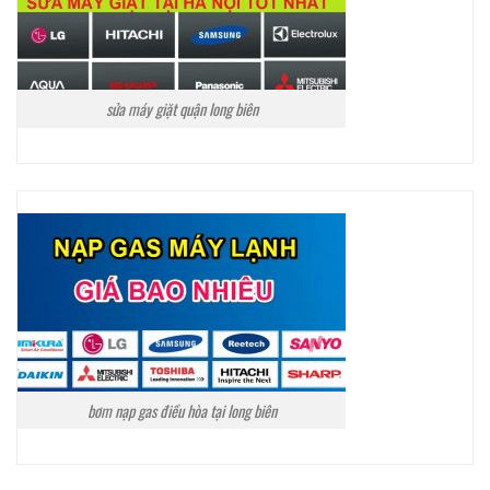
sửa máy giặt quận long biên
bơm nạp gas điều hòa tại long biên