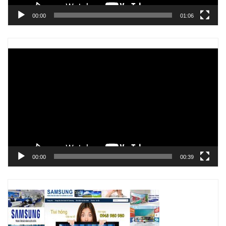
00:00
01:06
Trình
chơi
Video
00:00
00:39