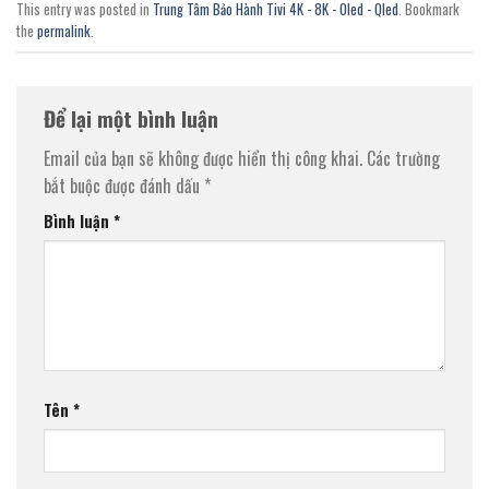
This entry was posted in
Trung Tâm Bảo Hành Tivi 4K - 8K - Oled - Qled
. Bookmark
the
permalink
.
Để lại một bình luận
Email của bạn sẽ không được hiển thị công khai.
Các trường
bắt buộc được đánh dấu
*
Bình luận
*
Tên
*