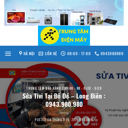
Skip
to
content
HÀ NỘI
LIÊN HỆ
08:00 - 17:00
0943980980
TRUNG TÂM BẢO HÀNH TIVI 4K - 8K - OLED - QLED
Sửa Tivi Tại Bồ Đề – Long Biên :
0943.980.980
POSTED ON
THÁNG 8 19, 2024
BY
ADMIN