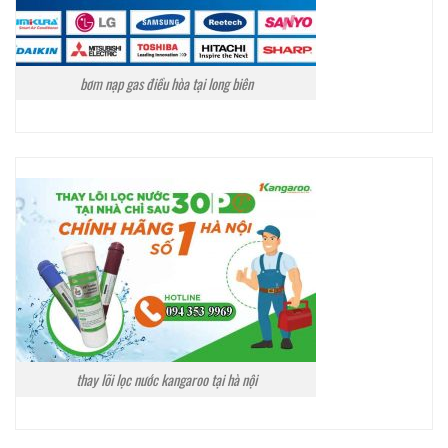
bơm nạp gas điều hòa tại long biên
thay lõi lọc nước kangaroo tại hà nội