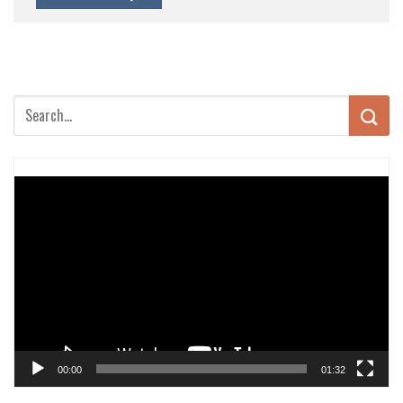
Trình
chơi
Video
00:00
01:32