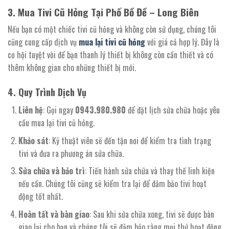
3. Mua Tivi Cũ Hỏng Tại Phố Bồ Đề – Long Biên
Nếu bạn có một chiếc tivi cũ hỏng và không còn sử dụng, chúng tôi
cũng cung cấp dịch vụ
mua lại tivi cũ hỏng
với giá cả hợp lý. Đây là
cơ hội tuyệt vời để bạn thanh lý thiết bị không còn cần thiết và có
thêm không gian cho những thiết bị mới.
4. Quy Trình Dịch Vụ
Liên hệ
: Gọi ngay
0943.980.980
để đặt lịch sửa chữa hoặc yêu
cầu mua lại tivi cũ hỏng.
Khảo sát
: Kỹ thuật viên sẽ đến tận nơi để kiểm tra tình trạng
tivi và đưa ra phương án sửa chữa.
Sửa chữa và bảo trì
: Tiến hành sửa chữa và thay thế linh kiện
nếu cần. Chúng tôi cũng sẽ kiểm tra lại để đảm bảo tivi hoạt
động tốt nhất.
Hoàn tất và bàn giao
: Sau khi sửa chữa xong, tivi sẽ được bàn
giao lại cho bạn và chúng tôi sẽ đảm bảo rằng mọi thứ hoạt động