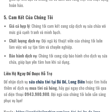
hoàn hảo.
5. Cam Kết Của Chúng Tôi
Giá cả hợp lý
: Chúng tôi cam kết cung cấp dịch vụ sửa chữa với
mức giá cạnh tranh và minh bạch.
Chất lượng dịch vụ
: Đội ngũ kỹ thuật viên của chúng tôi luôn
làm việc với sự tận tâm và chuyên nghiệp.
Bảo hành dịch vụ
: Chúng tôi cung cấp bảo hành cho dịch vụ sửa
chữa, giúp bạn yên tâm hơn khi sử dụng.
Liên Hệ Ngay Để Được Hỗ Trợ
Để nhận dịch vụ
sửa chữa tivi tại Bồ Đề, Long Biên
hoặc tìm hiểu
thêm về dịch vụ
mua tivi cũ hỏng
, hãy gọi ngay cho chúng tôi qua
số điện thoại
0943.980.980
. Đội ngũ của chúng tôi luôn sẵn sàng
phục vụ bạn!
Nguồn :
https://suativitailongbien.com/sua-tivi-tai-bo-de-long-