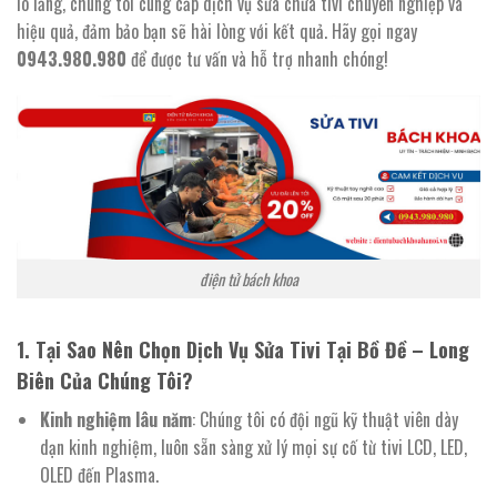
lo lắng, chúng tôi cung cấp dịch vụ sửa chữa tivi chuyên nghiệp và
hiệu quả, đảm bảo bạn sẽ hài lòng với kết quả. Hãy gọi ngay
0943.980.980
để được tư vấn và hỗ trợ nhanh chóng!
điện tử bách khoa
1. Tại Sao Nên Chọn Dịch Vụ Sửa Tivi Tại Bồ Đề – Long
Biên Của Chúng Tôi?
Kinh nghiệm lâu năm
: Chúng tôi có đội ngũ kỹ thuật viên dày
dạn kinh nghiệm, luôn sẵn sàng xử lý mọi sự cố từ tivi LCD, LED,
OLED đến Plasma.