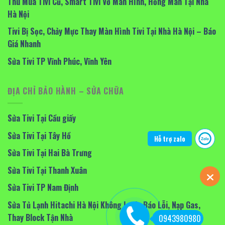
Thu Mua Tivi Cũ, Smart Tivi Vỡ Màn Hình, Hỏng Màn Tại Nhà
Hà Nội
Tivi Bị Sọc, Chảy Mực Thay Màn Hình Tivi Tại Nhà Hà Nội – Báo
Giá Nhanh
Sửa Tivi TP Vĩnh Phúc, Vĩnh Yên
ĐỊA CHỈ BẢO HÀNH – SỬA CHỮA
Sửa Tivi Tại Cầu giấy
Sửa Tivi Tại Tây Hồ
Hỗ trợ zalo
Sửa Tivi Tại Hai Bà Trưng
Sửa Tivi Tại Thanh Xuân
Sửa Tivi TP Nam Định
Sửa Tủ Lạnh Hitachi Hà Nội Không Lạnh, Báo Lỗi, Nạp Gas,
Thay Block Tận Nhà
0943980980