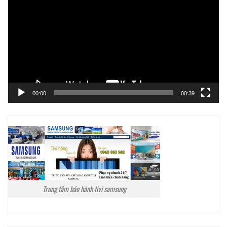
chơi
Video
00:00
00:39
Trung tâm bảo hành tivi samsung