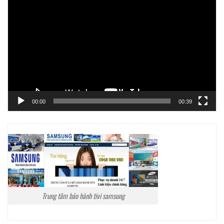
chơi
Video
00:00
00:39
Trung tâm bảo hành tivi samsung