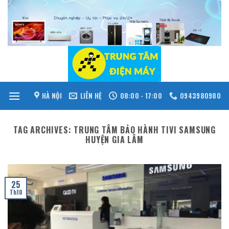
Skip
to
content
HÀ NỘI
LIÊN HỆ
08:00 - 17:00
0943980980
TAG ARCHIVES:
TRUNG TÂM BẢO HÀNH TIVI SAMSUNG
HUYỆN GIA LÂM
25
Th10