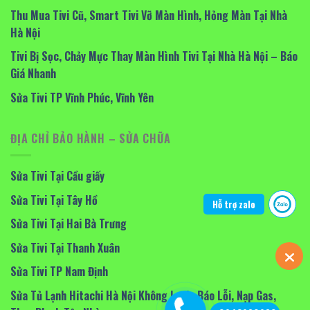
Thu Mua Tivi Cũ, Smart Tivi Vỡ Màn Hình, Hỏng Màn Tại Nhà
Hà Nội
Tivi Bị Sọc, Chảy Mực Thay Màn Hình Tivi Tại Nhà Hà Nội – Báo
Giá Nhanh
Sửa Tivi TP Vĩnh Phúc, Vĩnh Yên
ĐỊA CHỈ BẢO HÀNH – SỬA CHỮA
Sửa Tivi Tại Cầu giấy
Sửa Tivi Tại Tây Hồ
Hỗ trợ zalo
Sửa Tivi Tại Hai Bà Trưng
Sửa Tivi Tại Thanh Xuân
Sửa Tivi TP Nam Định
Sửa Tủ Lạnh Hitachi Hà Nội Không Lạnh, Báo Lỗi, Nạp Gas,