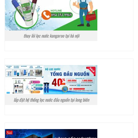
thay lõi lọc nước kangaroo tại hà nội
lắp đặt hệ thống lọc nước đầu nguồn tại long biên