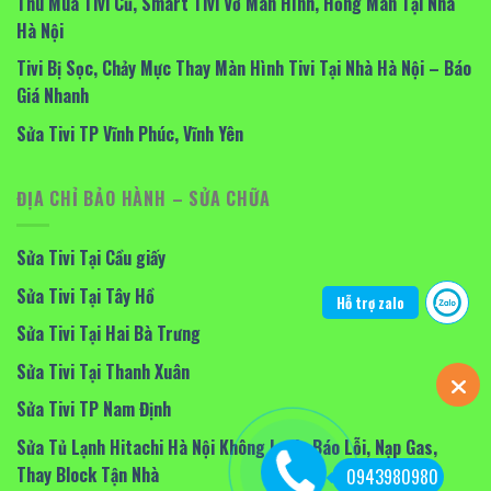
Thu Mua Tivi Cũ, Smart Tivi Vỡ Màn Hình, Hỏng Màn Tại Nhà
Hà Nội
Tivi Bị Sọc, Chảy Mực Thay Màn Hình Tivi Tại Nhà Hà Nội – Báo
Giá Nhanh
Sửa Tivi TP Vĩnh Phúc, Vĩnh Yên
ĐỊA CHỈ BẢO HÀNH – SỬA CHỮA
Sửa Tivi Tại Cầu giấy
Sửa Tivi Tại Tây Hồ
Hỗ trợ zalo
Sửa Tivi Tại Hai Bà Trưng
Sửa Tivi Tại Thanh Xuân
Sửa Tivi TP Nam Định
Sửa Tủ Lạnh Hitachi Hà Nội Không Lạnh, Báo Lỗi, Nạp Gas,
Thay Block Tận Nhà
0943980980