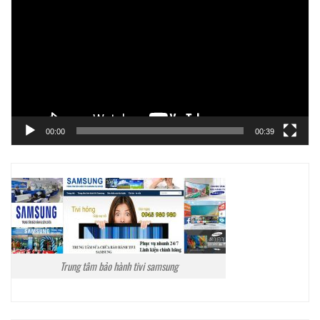
chơi
Video
00:00
00:39
Trung tâm bảo hành tivi samsung