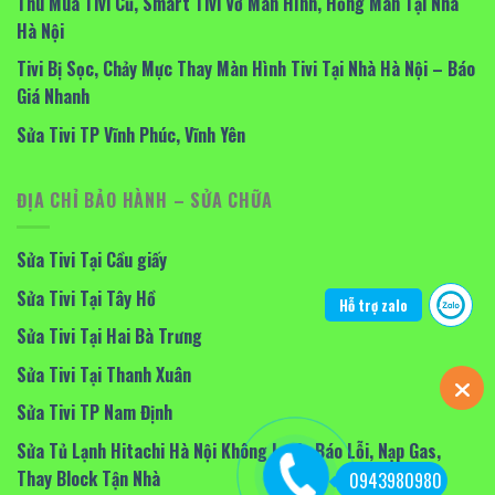
Thu Mua Tivi Cũ, Smart Tivi Vỡ Màn Hình, Hỏng Màn Tại Nhà
Hà Nội
Tivi Bị Sọc, Chảy Mực Thay Màn Hình Tivi Tại Nhà Hà Nội – Báo
Giá Nhanh
Sửa Tivi TP Vĩnh Phúc, Vĩnh Yên
ĐỊA CHỈ BẢO HÀNH – SỬA CHỮA
Sửa Tivi Tại Cầu giấy
Sửa Tivi Tại Tây Hồ
Hỗ trợ zalo
Sửa Tivi Tại Hai Bà Trưng
Sửa Tivi Tại Thanh Xuân
Sửa Tivi TP Nam Định
Sửa Tủ Lạnh Hitachi Hà Nội Không Lạnh, Báo Lỗi, Nạp Gas,
Thay Block Tận Nhà
0943980980