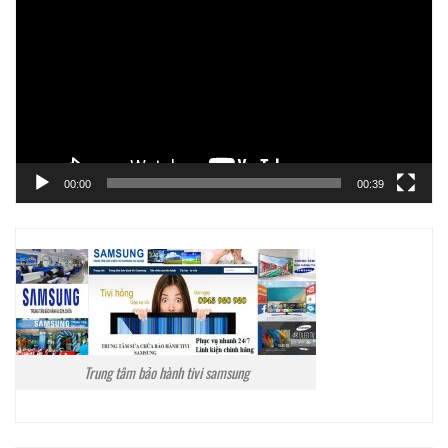
chơi
Video
00:00
00:39
Trung tâm bảo hành tivi samsung