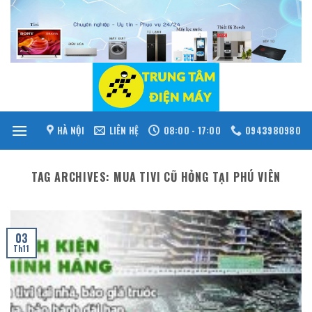
Skip
to
content
HÀ NỘI
LIÊN HỆ
08:00 - 17:00
0943980980
TAG ARCHIVES:
MUA TIVI CŨ HỎNG TẠI PHÚ VIÊN
03
Th11