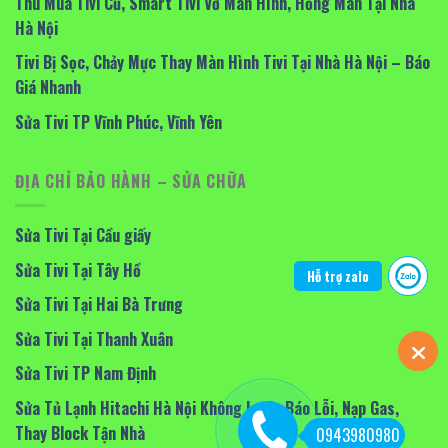
Thu Mua Tivi Cũ, Smart Tivi Vỡ Màn Hình, Hỏng Màn Tại Nhà
Hà Nội
Tivi Bị Sọc, Chảy Mực Thay Màn Hình Tivi Tại Nhà Hà Nội – Báo
Giá Nhanh
Sửa Tivi TP Vĩnh Phúc, Vĩnh Yên
ĐỊA CHỈ BẢO HÀNH – SỬA CHỮA
Sửa Tivi Tại Cầu giấy
Sửa Tivi Tại Tây Hồ
Hỗ trợ zalo
Sửa Tivi Tại Hai Bà Trưng
Sửa Tivi Tại Thanh Xuân
Sửa Tivi TP Nam Định
Sửa Tủ Lạnh Hitachi Hà Nội Không Lạnh, Báo Lỗi, Nạp Gas,
Thay Block Tận Nhà
0943980980