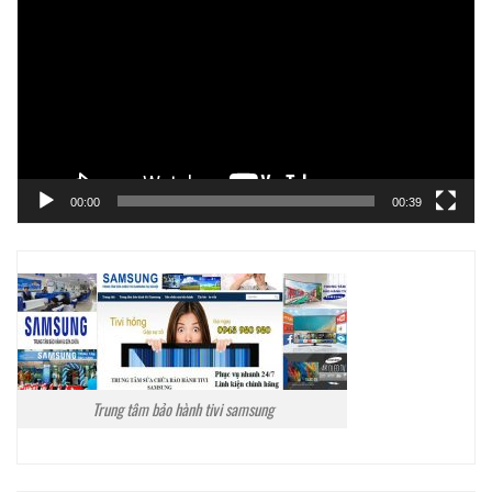
chơi
Video
00:00
00:39
Trung tâm bảo hành tivi samsung