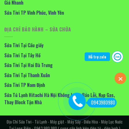
Giá Nhanh
Sửa Tivi TP Vĩnh Phúc, Vĩnh Yên
ĐỊA CHỈ BẢO HÀNH – SỬA CHỮA
Sửa Tivi Tại Cầu giấy
Sửa Tivi Tại Tây Hồ
Hỗ trợ zalo
Sửa Tivi Tại Hai Bà Trưng
Sửa Tivi Tại Thanh Xuân
Sửa Tivi TP Nam Định
Sửa Tủ Lạnh Hitachi Hà Nội Không Lạnh, Báo Lỗi, Nạp Gas,
Thay Block Tận Nhà
0943980980
Địa Chỉ Sửa Tivi - Tủ Lạnh - Máy giặt - Máy Sấy - Điều Hòa - Máy Lọc Nước
Tại Long Biên - 0943.980.980 ( cung cấp linh kiện điện tử - điện lạnh )