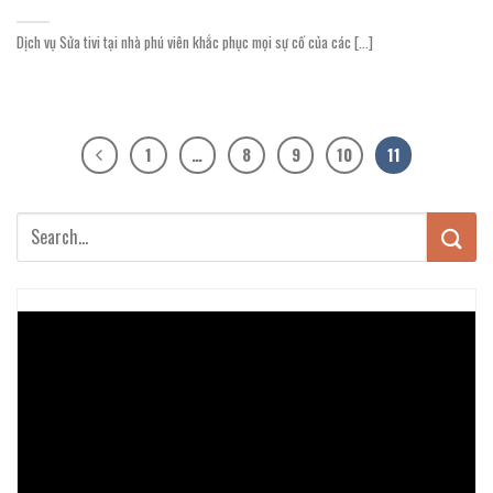
Dịch vụ Sửa tivi tại nhà phú viên khắc phục mọi sự cố của các [...]
1
…
8
9
10
11
Trình
chơi
Video