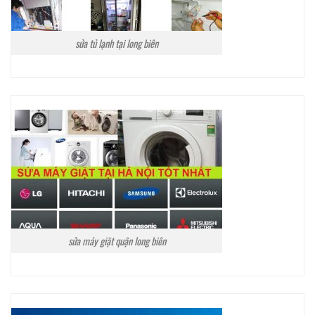
sửa tủ lạnh tại long biên
sửa máy giặt quận long biên