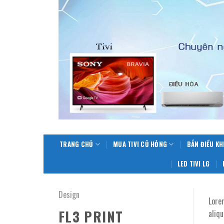
Skip
to
content
TRANG CHỦ
MUA TIVI CŨ HỎNG
BÁN ĐIỀU KH
LED TIVI LG
Design
Lore
FL3 PRINT
aliqu