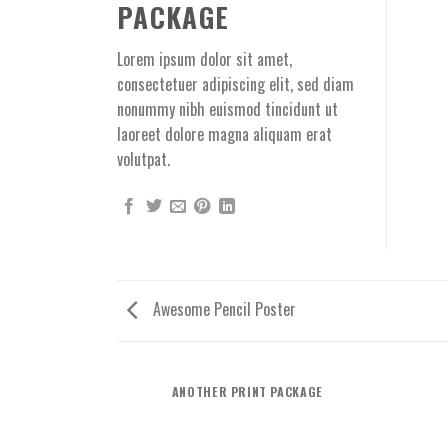
PACKAGE
Lorem ipsum dolor sit amet,
consectetuer adipiscing elit, sed diam
nonummy nibh euismod tincidunt ut
laoreet dolore magna aliquam erat
volutpat.
Awesome Pencil Poster
ANOTHER PRINT PACKAGE