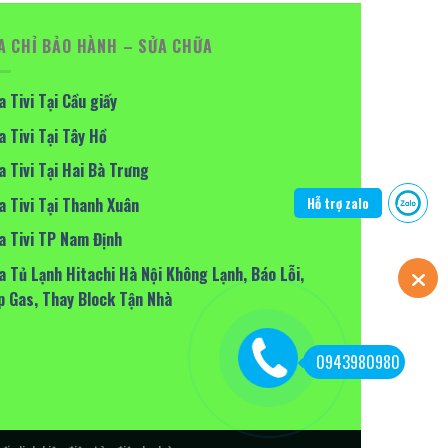
A CHỈ BẢO HÀNH – SỬA CHỮA
a Tivi Tại Cầu giấy
a Tivi Tại Tây Hồ
a Tivi Tại Hai Bà Trưng
a Tivi Tại Thanh Xuân
Hỗ trợ zalo
a Tivi TP Nam Định
a Tủ Lạnh Hitachi Hà Nội Không Lạnh, Báo Lỗi,
p Gas, Thay Block Tận Nhà
0943980980