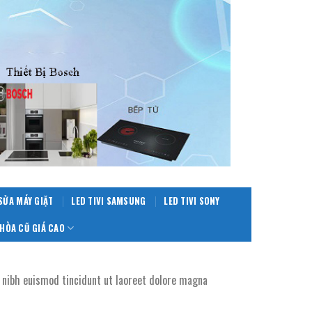
SỬA MÁY GIẶT
LED TIVI SAMSUNG
LED TIVI SONY
HÒA CŨ GIÁ CAO
 nibh euismod tincidunt ut laoreet dolore magna