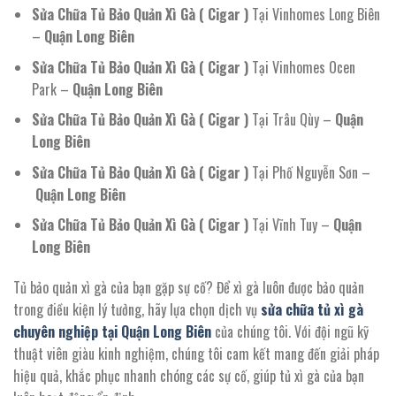
Sửa Chữa Tủ Bảo Quản Xì Gà ( Cigar )
Tại Vinhomes Long Biên
–
Quận Long Biên
Sửa Chữa Tủ Bảo Quản Xì Gà ( Cigar )
Tại Vinhomes Ocen
Park –
Quận Long Biên
Sửa Chữa Tủ Bảo Quản Xì Gà ( Cigar )
Tại Trâu Qùy –
Quận
Long Biên
Sửa Chữa Tủ Bảo Quản Xì Gà ( Cigar )
Tại Phố Nguyễn Sơn –
Quận Long Biên
Sửa Chữa Tủ Bảo Quản Xì Gà ( Cigar )
Tại Vĩnh Tuy –
Quận
Long Biên
Tủ bảo quản xì gà của bạn gặp sự cố? Để xì gà luôn được bảo quản
trong điều kiện lý tưởng, hãy lựa chọn dịch vụ
sửa chữa tủ xì gà
chuyên nghiệp tại Quận Long Biên
của chúng tôi. Với đội ngũ kỹ
thuật viên giàu kinh nghiệm, chúng tôi cam kết mang đến giải pháp
hiệu quả, khắc phục nhanh chóng các sự cố, giúp tủ xì gà của bạn