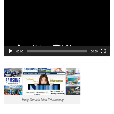
chơi
Video
00:00
00:39
Trung tâm bảo hành tivi samsung