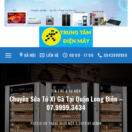
Skip
to
content
HÀ NỘI
LIÊN HỆ
08:00 - 17:00
0943980980
TIN TỨC & SỰ KIỆN
Chuyên Sửa Tủ Xì Gà Tại Quận Long Biên –
07.9999.3434
POSTED ON
THÁNG MƯỜI MỘT 1, 2024
BY
ADMIN