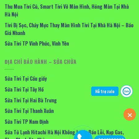
Thu Mua Tivi Cũ, Smart Tivi Vỡ Màn Hình, Hỏng Màn Tại Nhà
Hà Nội
Tivi Bị Sọc, Chảy Mực Thay Màn Hình Tivi Tại Nhà Hà Nội – Báo
Giá Nhanh
Sửa Tivi TP Vĩnh Phúc, Vĩnh Yên
ĐỊA CHỈ BẢO HÀNH – SỬA CHỮA
Sửa Tivi Tại Cầu giấy
Sửa Tivi Tại Tây Hồ
Hỗ trợ zalo
Sửa Tivi Tại Hai Bà Trưng
Sửa Tivi Tại Thanh Xuân
Sửa Tivi TP Nam Định
Sửa Tủ Lạnh Hitachi Hà Nội Không Lạnh, Báo Lỗi, Nạp Gas,