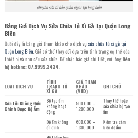
chuyên sửa tủ bảo quản cigar tại long biên
Bảng Giá Dịch Vụ Sửa Chữa Tủ Xì Gà Tại Quận Long
Biên
Dưới đây là bảng giá tham khảo cho dịch vụ
sửa chữa tủ xì gà tại
Quận Long Biên
. Giá có thể thay đổi dựa trên tình trạng cụ thể của
thiết bị và nhu cầu sửa chữa. Để nhận báo giá chi tiết, vui lòng
liên
hệ hotline: 07.9999.3434
.
TÌNH
GIÁ THAM
LOẠI DỊCH VỤ
TRẠNG TỦ
KHẢO
GHI CHÚ
XÌ GÀ
(VND)
Bộ tạo ẩm
Thay thế hoặc
Sửa Lỗi Không Điều
500.000 –
không hoạt
sửa chữa bộ tạo
Chỉnh Được Độ Ẩm
1.200.000
động
ẩm
Độ ẩm không
600.000 –
Kiểm tra cảm
ổn định
1.300.000
biến độ ẩm
Hệ thống làm