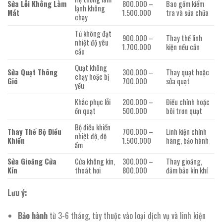
Sửa Lỗi Không Làm
800.000 –
Bao gồm kiểm
lạnh không
Mát
1.500.000
tra và sửa chữa
chạy
Tủ không đạt
900.000 –
Thay thế linh
nhiệt độ yêu
1.700.000
kiện nếu cần
cầu
Quạt không
Sửa Quạt Thông
300.000 –
Thay quạt hoặc
chạy hoặc bị
Gió
700.000
sửa quạt
yếu
Khắc phục lỗi
200.000 –
Điều chỉnh hoặc
ồn quạt
500.000
bôi trơn quạt
Bộ điều khiển
Thay Thế Bộ Điều
700.000 –
Linh kiện chính
nhiệt độ, độ
Khiển
1.500.000
hãng, bảo hành
ẩm
Sửa Gioăng Cửa
Cửa không kín,
300.000 –
Thay gioăng,
Kín
thoát hơi
800.000
đảm bảo kín khí
Lưu ý:
Bảo hành
từ 3-6 tháng, tùy thuộc vào loại dịch vụ và linh kiện