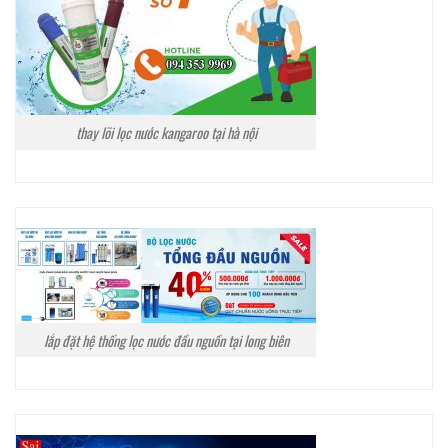
thay lõi lọc nước kangaroo tại hà nội
lắp đặt hệ thống lọc nước đầu nguồn tại long biên