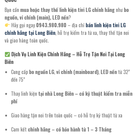
Bạn cần
mua hoặc thay thế linh kiện tivi LG chính hãng
như
bo
nguồn, vỉ chính (main), LED nền
?
Hãy gọi ngay
0943.980.980
– địa chỉ
bán linh kiện tivi LG
chính hãng tại Long Biên
, hỗ trợ kiểm tra từ xa, thay thế tận nơi
và giao hàng toàn quốc.
Dịch Vụ Linh Kiện Chính Hãng – Hỗ Trợ Tận Nơi Tại Long
Biên
Cung cấp
bo nguồn LG
,
vỉ chính (mainboard)
,
LED nền
từ 32”
đến 75”
Thay linh kiện
tại nhà Long Biên – có kỹ thuật kiểm tra miễn
phí
Giao hàng tận nơi trên toàn quốc – có hỗ trợ kỹ thuật từ xa
Cam kết
chính hãng – có bảo hành từ 1 – 3 Tháng