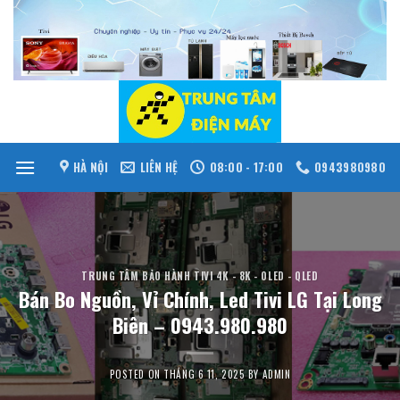
Skip
to
content
HÀ NỘI
LIÊN HỆ
08:00 - 17:00
0943980980
TRUNG TÂM BẢO HÀNH TIVI 4K - 8K - OLED - QLED
Bán Bo Nguồn, Vỉ Chính, Led Tivi LG Tại Long
Biên – 0943.980.980
POSTED ON
THÁNG 6 11, 2025
BY
ADMIN