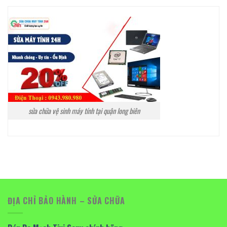
sửa chữa vệ sinh máy tính tại quận long biên
ĐỊA CHỈ BẢO HÀNH – SỬA CHỮA