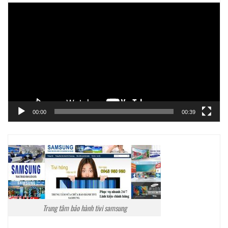
Trình
chơi
Video
00:00
00:39
Trung tâm bảo hành tivi samsung