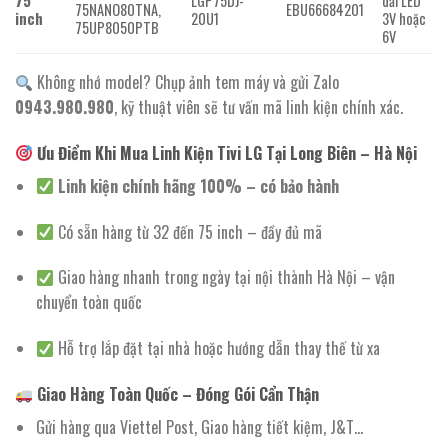
75
LGP75DJ-
dải LED
75NANO80TNA,
EBU66684201
inch
20U1
3V hoặc
75UP8050PTB
6V
Không nhớ model? Chụp ảnh tem máy và gửi Zalo
0943.980.980
, kỹ thuật viên sẽ tư vấn mã linh kiện chính xác.
Ưu Điểm Khi Mua Linh Kiện Tivi LG Tại Long Biên – Hà Nội
Linh kiện chính hãng 100% – có bảo hành
Có sẵn hàng từ 32 đến 75 inch – đầy đủ mã
Giao hàng nhanh trong ngày tại nội thành Hà Nội – vận
chuyển toàn quốc
Hỗ trợ lắp đặt tại nhà hoặc hướng dẫn thay thế từ xa
Giao Hàng Toàn Quốc – Đóng Gói Cẩn Thận
Gửi hàng qua Viettel Post, Giao hàng tiết kiệm, J&T…