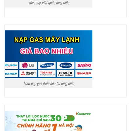
sửa máy giặt quận long biên
bơm nạp gas điều hòa tại long biên