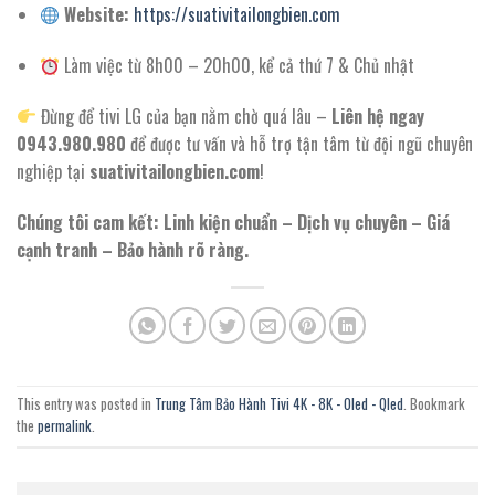
Website:
https://suativitailongbien.com
Làm việc từ 8h00 – 20h00, kể cả thứ 7 & Chủ nhật
Đừng để tivi LG của bạn nằm chờ quá lâu –
Liên hệ ngay
0943.980.980
để được tư vấn và hỗ trợ tận tâm từ đội ngũ chuyên
nghiệp tại
suativitailongbien.com
!
Chúng tôi cam kết: Linh kiện chuẩn – Dịch vụ chuyên – Giá
cạnh tranh – Bảo hành rõ ràng.
This entry was posted in
Trung Tâm Bảo Hành Tivi 4K - 8K - Oled - Qled
. Bookmark
the
permalink
.