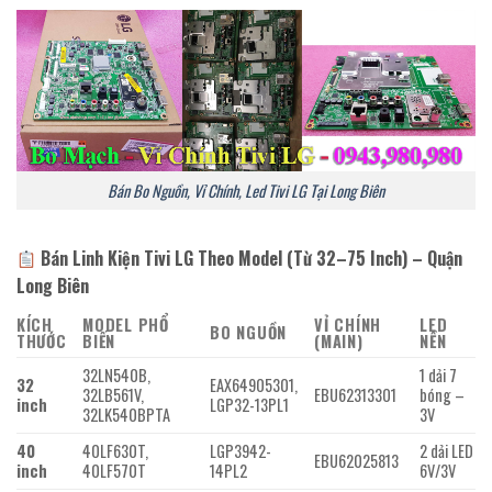
Bán Bo Nguồn, Vỉ Chính, Led Tivi LG Tại Long Biên
Bán Linh Kiện Tivi LG Theo Model (Từ 32–75 Inch) – Quận
Long Biên
KÍCH
MODEL PHỔ
VỈ CHÍNH
LED
BO NGUỒN
THƯỚC
BIẾN
(MAIN)
NỀN
32LN540B,
1 dải 7
32
EAX64905301,
32LB561V,
EBU62313301
bóng –
inch
LGP32-13PL1
32LK540BPTA
3V
40
40LF630T,
LGP3942-
2 dải LED
EBU62025813
inch
40LF570T
14PL2
6V/3V