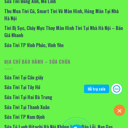
Sửa Tivi Đông Anh, Mê Linh
Thu Mua Tivi Cũ, Smart Tivi Vỡ Màn Hình, Hỏng Màn Tại Nhà
Hà Nội
Tivi Bị Sọc, Chảy Mực Thay Màn Hình Tivi Tại Nhà Hà Nội – Báo
Giá Nhanh
Sửa Tivi TP Vĩnh Phúc, Vĩnh Yên
ĐỊA CHỈ BẢO HÀNH – SỬA CHỮA
Sửa Tivi Tại Cầu giấy
Sửa Tivi Tại Tây Hồ
Hỗ trợ zalo
Sửa Tivi Tại Hai Bà Trưng
Sửa Tivi Tại Thanh Xuân
Sửa Tivi TP Nam Định
Sửa Tủ Lạnh Hitachi Hà Nội Không Lạnh, Báo Lỗi, Nạp Gas,