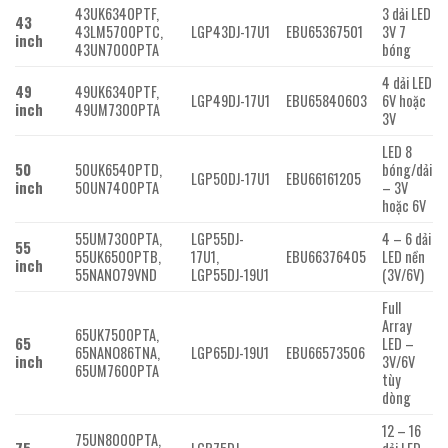
43UK6340PTF,
3 dải LED
43
43LM5700PTC,
LGP43DJ-17U1
EBU65367501
3V 7
inch
43UN7000PTA
bóng
4 dải LED
49
49UK6340PTF,
LGP49DJ-17U1
EBU65840603
6V hoặc
inch
49UM7300PTA
3V
LED 8
50
50UK6540PTD,
bóng/dải
LGP50DJ-17U1
EBU66161205
inch
50UN7400PTA
– 3V
hoặc 6V
55UM7300PTA,
LGP55DJ-
4 – 6 dải
55
55UK6500PTB,
17U1,
EBU66376405
LED nền
inch
55NANO79VND
LGP55DJ-19U1
(3V/6V)
Full
Array
65UK7500PTA,
65
LED –
65NANO86TNA,
LGP65DJ-19U1
EBU66573506
inch
3V/6V
65UM7600PTA
tùy
dòng
12 – 16
75UN8000PTA,