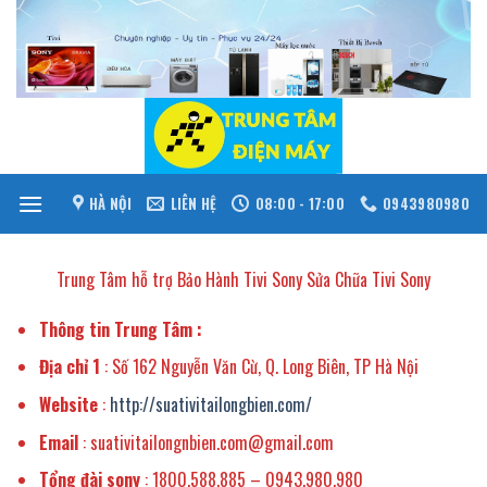
Skip
to
content
HÀ NỘI
LIÊN HỆ
08:00 - 17:00
0943980980
Trung Tâm hỗ trợ Bảo Hành Tivi Sony Sửa Chữa Tivi Sony
Thông tin Trung Tâm :
Địa chỉ 1
: Số 162 Nguyễn Văn Cừ, Q. Long Biên, TP Hà Nội
Website
:
http://suativitailongbien.com/
Email
: suativitailongnbien.com@gmail.com
Tổng đài sony
: 1800.588.885 – 0943.980.980