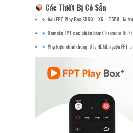
Các Thiết Bị Có Sẵn
Đầu FPT Play Box S550 – X6 – T550
: Hỗ tr
Remote FPT các phiên bản
: Có remote thườn
Phụ kiện chính hãng
: Dây HDMI, nguồn FPT, pi