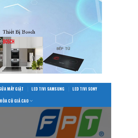
SỬA MÁY GIẶT
LED TIVI SAMSUNG
LED TIVI SONY
HÒA CŨ GIÁ CAO