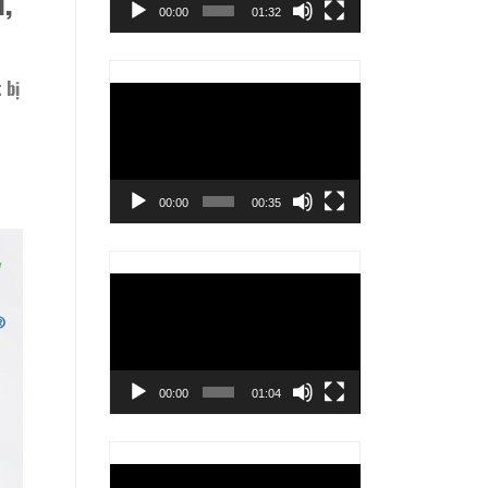
,
00:00
01:32
 bị
Trình
chơi
Video
00:00
00:35
Trình
chơi
Video
00:00
01:04
Trình