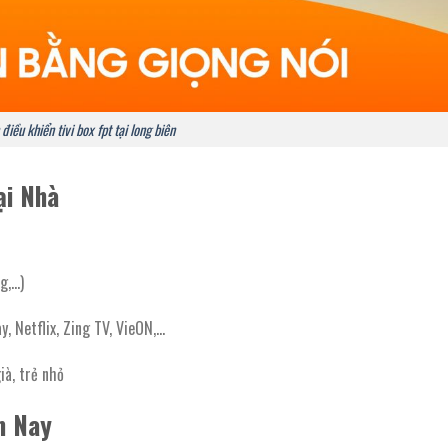
điều khiển tivi box fpt tại long biên
ại Nhà
g,…)
y, Netflix, Zing TV, VieON,…
ià, trẻ nhỏ
m Nay