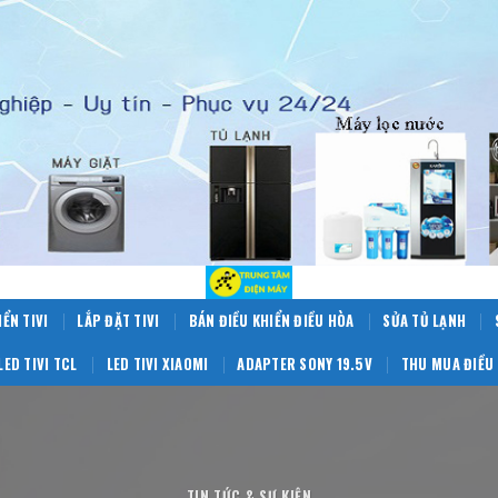
IỂN TIVI
LẮP ĐẶT TIVI
BÁN ĐIỀU KHIỂN ĐIỀU HÒA
SỬA TỦ LẠNH
LED TIVI TCL
LED TIVI XIAOMI
ADAPTER SONY 19.5V
THU MUA ĐIỀU 
TIN TỨC & SỰ KIỆN