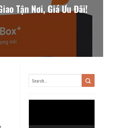
iao Tận Nơi, Giá Ưu Đãi!
Trình
chơi
Video