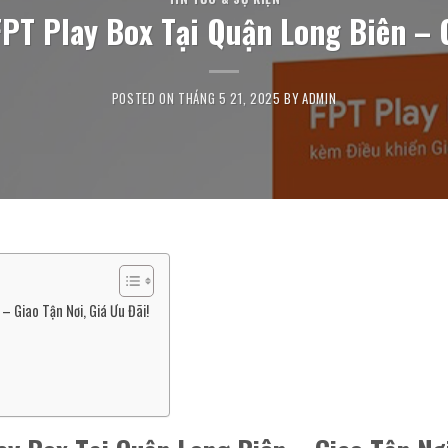
PT Play Box Tại Quận Long Biên – G
POSTED ON
THÁNG 5 21, 2025
BY
ADMIN
– Giao Tận Nơi, Giá Ưu Đãi!