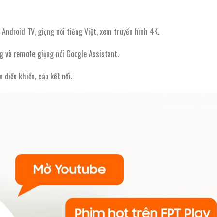
ợ Android TV, giọng nói tiếng Việt, xem truyền hình 4K.
g và remote giọng nói Google Assistant.
n điều khiển, cáp kết nối.