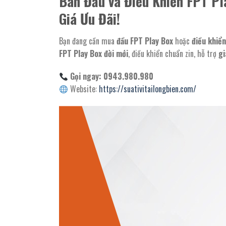
Bán Đầu và Điều Khiển FPT Pl
Giá Ưu Đãi!
Bạn đang cần mua
đầu FPT Play Box
hoặc
điều khiển
FPT Play Box đời mới
, điều khiển chuẩn zin, hỗ trợ
gi
Gọi ngay: 0943.980.980
Website:
https://suativitailongbien.com/