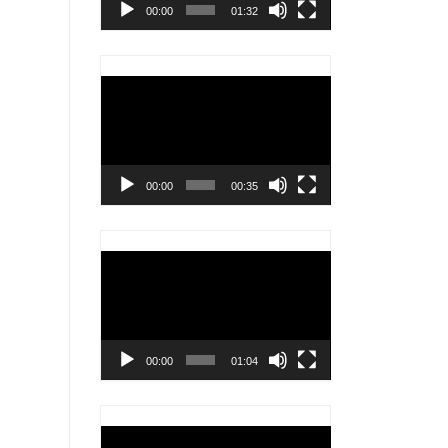
00:00
01:32
Trình
chơi
Video
00:00
00:35
Trình
chơi
Video
00:00
01:04
Trình