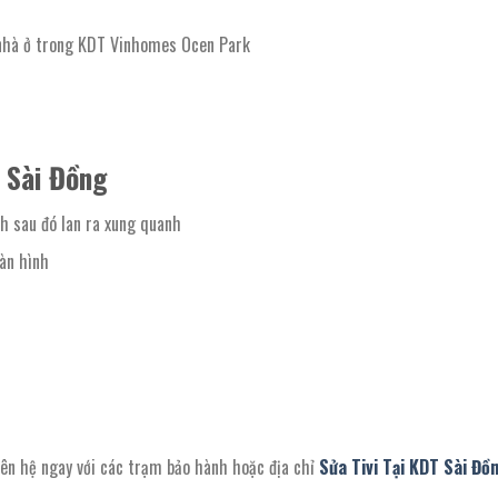
i nhà ở trong KDT Vinhomes Ocen Park
T Sài Đồng
nh sau đó lan ra xung quanh
àn hình
liên hệ ngay với các trạm bảo hành hoặc địa chỉ
Sửa Tivi Tại KDT Sài Đồ