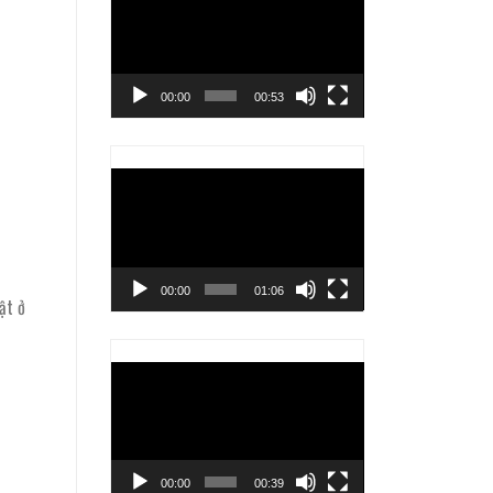
chơi
Video
00:00
00:53
Trình
chơi
Video
00:00
01:06
ật ở
Trình
chơi
Video
00:00
00:39