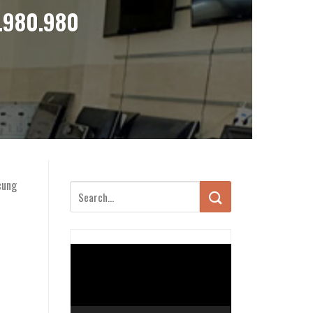
3.980.980
cung
Trình
chơi
Video