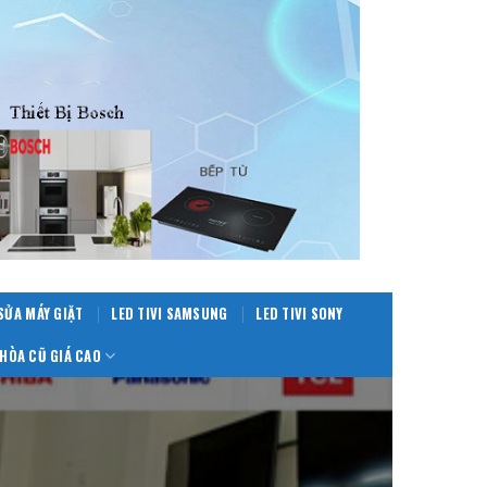
SỬA MÁY GIẶT
LED TIVI SAMSUNG
LED TIVI SONY
HÒA CŨ GIÁ CAO