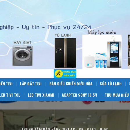
IỂN TIVI
LẮP ĐẶT TIVI
BÁN ĐIỀU KHIỂN ĐIỀU HÒA
SỬA TỦ LẠNH
LED TIVI TCL
LED TIVI XIAOMI
ADAPTER SONY 19.5V
THU MUA ĐIỀU 
TRUNG TÂM BẢO HÀNH TIVI 4K - 8K - OLED - QLED