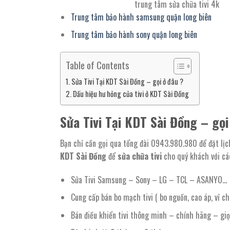
trung tâm sửa chữa tivi 4k
Trung tâm bảo hành samsung quận long biên
Trung tâm bảo hành sony quận long biên
Table of Contents
Sửa Tivi Tại KDT Sài Đồng – gọi ở đâu ?
Dấu hiệu hư hỏng của tivi ở KDT Sài Đồng
Sửa Tivi Tại KDT Sài Đồng – gọi
Bạn chỉ cần gọi qua tổng đài 0943.980.980 để đặt lịch
KDT Sài Đồng
để
sửa chữa tivi
cho quý khách với cá
Sửa Tivi Samsung – Sony – LG – TCL – ASANYO…
Cung cấp bán bo mạch tivi ( bo nguồn, cao áp, vỉ ch
Bán điều khiển tivi thông minh – chính hãng – giọ