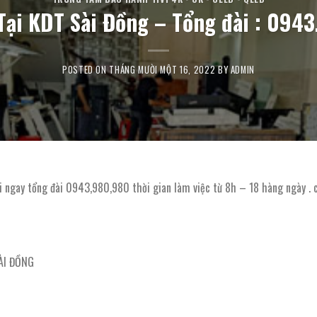
 Tại KDT Sài Đồng – Tổng đài : 094
POSTED ON
THÁNG MƯỜI MỘT 16, 2022
BY
ADMIN
i ngay tổng đài 0943,980,980 thời gian làm việc từ 8h – 18 hàng ngày . 
ÀI ĐỒNG