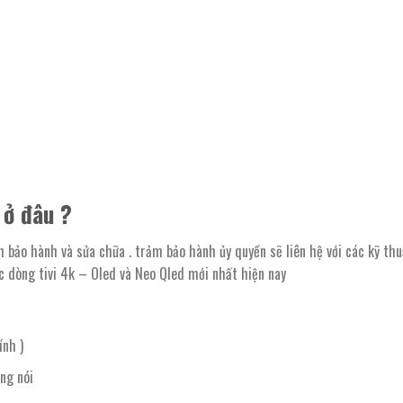
 ở đâu ?
 bảo hành và sửa chữa . trảm bảo hành ủy quyền sẽ liên hệ với các kỹ thu
c dòng tivi 4k – Oled và Neo Qled mới nhất hiện nay
ính )
ng nói