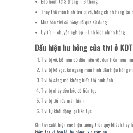
Bảo hành từ 3 tháng – 6 tháng
Thay thế màn hình tivi bị vỡ, hỏng chính hãng tạ
Mua bán tivi cũ hỏng đã qua sử dụng
Uy tín – chuyên nghiệp – linh kiện chính hãng
Dấu hiệu hư hỏng của tivi ở KD
Tivi bị vỡ, bể màn có dấu hiệu vệt đen trên màn hì
Tivi bị kẻ sọc, kẻ ngang màn hình dấu hiệu hỏng m
Tivi bị sáng mờ không hiển thị hình ảnh
Tivi bị nháy đèn báo đỏ liên tục
Tivi bị tối nửa màn hình
Tivi tự khởi động lại liên tục
Khi tivi xuất hiện các hiện tượng trên quý khách hãy 
kiểm tra và báo lỗi hư hỏng . xin cám ơn