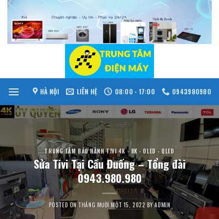
Skip
to
content
HÀ NỘI
LIÊN HỆ
08:00 - 17:00
0943980980
TRUNG TÂM BẢO HÀNH TIVI 4K - 8K - OLED - QLED
Sửa Tivi Tại Cầu Đuống – Tổng đài
0943.980.980
POSTED ON
THÁNG MƯỜI MỘT 15, 2022
BY
ADMIN