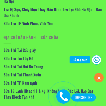
Hà Nội
Tivi Bị Sọc, Chảy Mực Thay Màn Hình Tivi Tại Nhà Hà Nội – Báo
Giá Nhanh
Sửa Tivi TP Vĩnh Phúc, Vĩnh Yên
ĐỊA CHỈ BẢO HÀNH – SỬA CHỮA
Sửa Tivi Tại Cầu giấy
Sửa Tivi Tại Tây Hồ
Hỗ trợ zalo
Sửa Tivi Tại Hai Bà Trưng
Sửa Tivi Tại Thanh Xuân
Sửa Tivi TP Nam Định
Sửa Tủ Lạnh Hitachi Hà Nội Không Lạnh, Báo Lỗi, Nạp Gas,
Thay Block Tận Nhà
0943980980