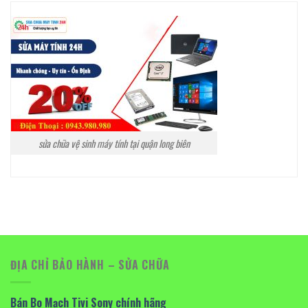
sửa chữa vệ sinh máy tính tại quận long biên
ĐỊA CHỈ BẢO HÀNH – SỬA CHỮA
Bán Bo Mạch Tivi Sony chính hãng