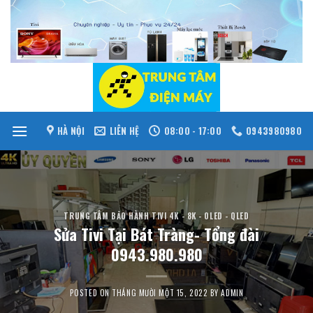
Skip
to
content
HÀ NỘI
LIÊN HỆ
08:00 - 17:00
0943980980
TRUNG TÂM BẢO HÀNH TIVI 4K - 8K - OLED - QLED
Sửa Tivi Tại Bát Tràng- Tổng đài
0943.980.980
POSTED ON
THÁNG MƯỜI MỘT 15, 2022
BY
ADMIN