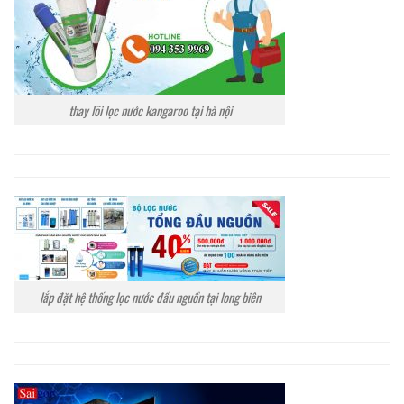
thay lõi lọc nước kangaroo tại hà nội
lắp đặt hệ thống lọc nước đầu nguồn tại long biên