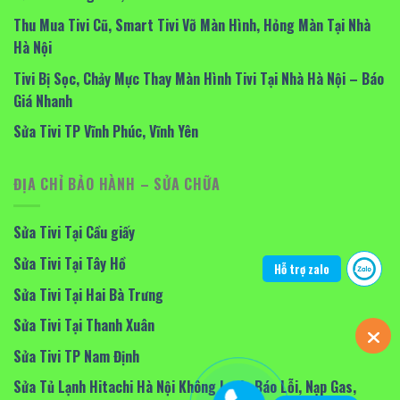
Thu Mua Tivi Cũ, Smart Tivi Vỡ Màn Hình, Hỏng Màn Tại Nhà
Hà Nội
Tivi Bị Sọc, Chảy Mực Thay Màn Hình Tivi Tại Nhà Hà Nội – Báo
Giá Nhanh
Sửa Tivi TP Vĩnh Phúc, Vĩnh Yên
ĐỊA CHỈ BẢO HÀNH – SỬA CHỮA
Sửa Tivi Tại Cầu giấy
Sửa Tivi Tại Tây Hồ
Hỗ trợ zalo
Sửa Tivi Tại Hai Bà Trưng
Sửa Tivi Tại Thanh Xuân
Sửa Tivi TP Nam Định
Sửa Tủ Lạnh Hitachi Hà Nội Không Lạnh, Báo Lỗi, Nạp Gas,