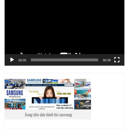
Trình
chơi
Video
00:00
00:39
Trung tâm bảo hành tivi samsung