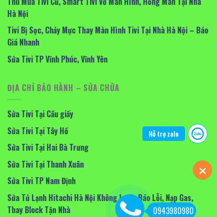
Thu Mua Tivi Cũ, Smart Tivi Vỡ Màn Hình, Hỏng Màn Tại Nhà
Hà Nội
Tivi Bị Sọc, Chảy Mực Thay Màn Hình Tivi Tại Nhà Hà Nội – Báo
Giá Nhanh
Sửa Tivi TP Vĩnh Phúc, Vĩnh Yên
ĐỊA CHỈ BẢO HÀNH – SỬA CHỮA
Sửa Tivi Tại Cầu giấy
Sửa Tivi Tại Tây Hồ
Hỗ trợ zalo
Sửa Tivi Tại Hai Bà Trưng
Sửa Tivi Tại Thanh Xuân
Sửa Tivi TP Nam Định
Sửa Tủ Lạnh Hitachi Hà Nội Không Lạnh, Báo Lỗi, Nạp Gas,
Thay Block Tận Nhà
0943980980