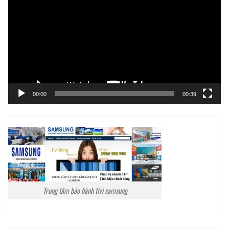
chơi
Video
00:00
00:39
Trung tâm bảo hành tivi samsung