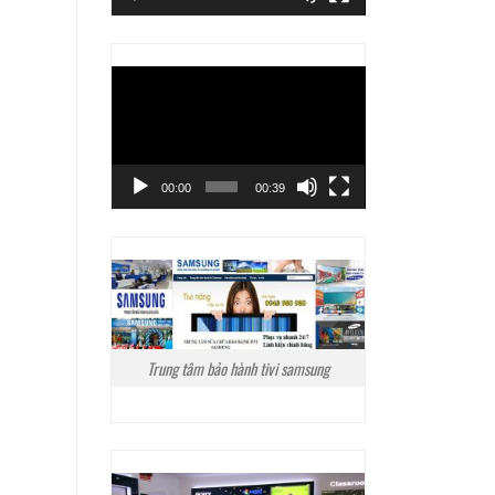
Trình
chơi
Video
00:00
00:39
Trung tâm bảo hành tivi samsung