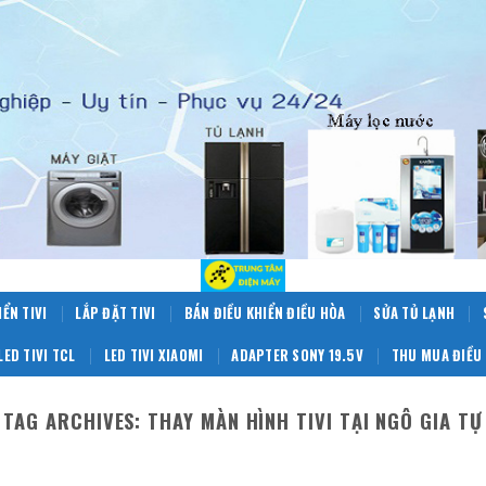
IỂN TIVI
LẮP ĐẶT TIVI
BÁN ĐIỀU KHIỂN ĐIỀU HÒA
SỬA TỦ LẠNH
LED TIVI TCL
LED TIVI XIAOMI
ADAPTER SONY 19.5V
THU MUA ĐIỀU 
TAG ARCHIVES:
THAY MÀN HÌNH TIVI TẠI NGÔ GIA TỰ