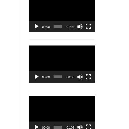
chơi
Video
00:00
01:04
Trình
chơi
Video
00:00
00:53
Trình
chơi
Video
00:00
01:06