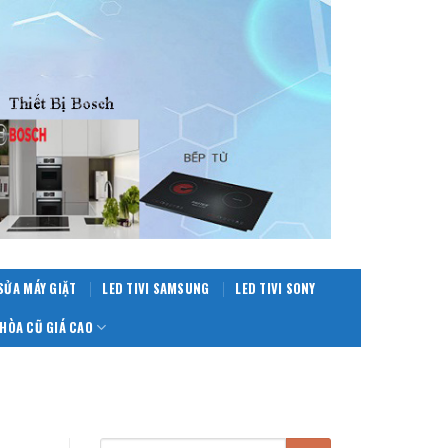
SỬA MÁY GIẶT
LED TIVI SAMSUNG
LED TIVI SONY
HÒA CŨ GIÁ CAO