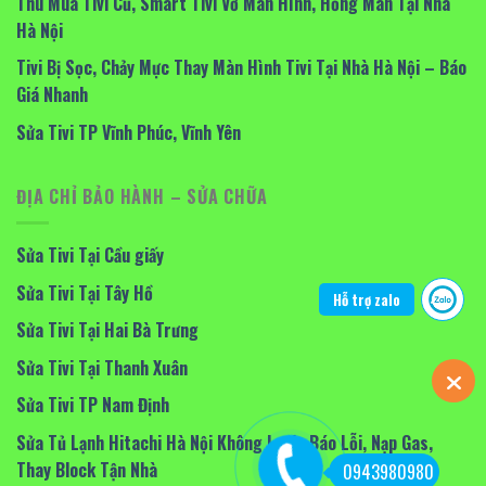
Thu Mua Tivi Cũ, Smart Tivi Vỡ Màn Hình, Hỏng Màn Tại Nhà
Hà Nội
Tivi Bị Sọc, Chảy Mực Thay Màn Hình Tivi Tại Nhà Hà Nội – Báo
Giá Nhanh
Sửa Tivi TP Vĩnh Phúc, Vĩnh Yên
ĐỊA CHỈ BẢO HÀNH – SỬA CHỮA
Sửa Tivi Tại Cầu giấy
Sửa Tivi Tại Tây Hồ
Hỗ trợ zalo
Sửa Tivi Tại Hai Bà Trưng
Sửa Tivi Tại Thanh Xuân
Sửa Tivi TP Nam Định
Sửa Tủ Lạnh Hitachi Hà Nội Không Lạnh, Báo Lỗi, Nạp Gas,
Thay Block Tận Nhà
0943980980