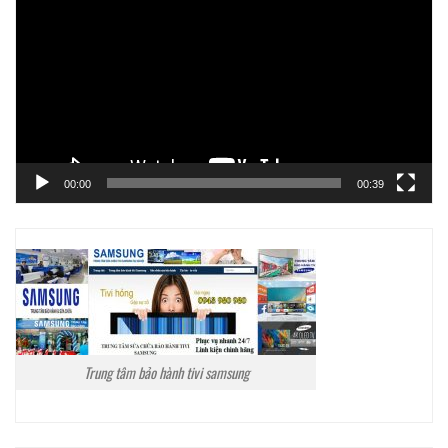
chơi
Video
00:00
00:39
Trung tâm bảo hành tivi samsung