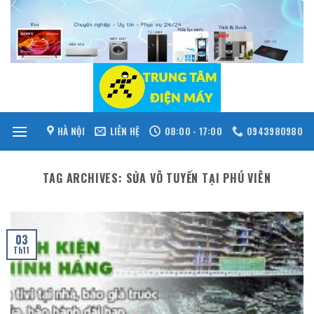
Skip
to
content
HÀ NỘI
LIÊN HỆ
08:00 - 17:00
0943980980
TAG ARCHIVES:
SỬA VÔ TUYẾN TẠI PHÚ VIÊN
03
Th11