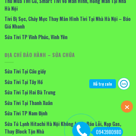
Thu Mua Tivi Cũ, Smart Tivi Vỡ Màn Hình, Hỏng Màn Tại Nhà
Hà Nội
Tivi Bị Sọc, Chảy Mực Thay Màn Hình Tivi Tại Nhà Hà Nội – Báo
Giá Nhanh
Sửa Tivi TP Vĩnh Phúc, Vĩnh Yên
ĐỊA CHỈ BẢO HÀNH – SỬA CHỮA
Sửa Tivi Tại Cầu giấy
Sửa Tivi Tại Tây Hồ
Hỗ trợ zalo
Sửa Tivi Tại Hai Bà Trưng
Sửa Tivi Tại Thanh Xuân
Sửa Tivi TP Nam Định
Sửa Tủ Lạnh Hitachi Hà Nội Không Lạnh, Báo Lỗi, Nạp Gas,
Thay Block Tận Nhà
0943980980