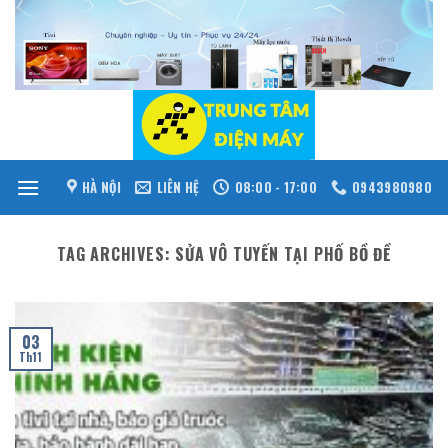
Skip
to
content
HÀ NỘI
LIÊN HỆ
08:00 - 17:00
0943980980
TAG ARCHIVES:
SỬA VÔ TUYẾN TẠI PHỐ BỒ ĐỀ
03
Th11