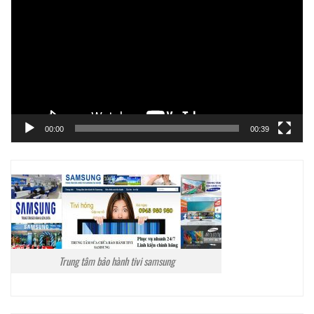
chơi
Video
00:00
00:39
Trung tâm bảo hành tivi samsung