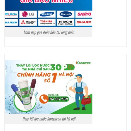
bơm nạp gas điều hòa tại long biên
thay lõi lọc nước kangaroo tại hà nội