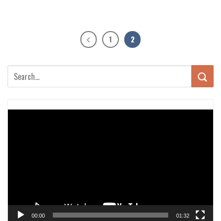
1
2
Trình
chơi
Video
00:00
01:32