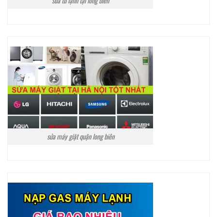
sửa tủ lạnh tại long biên
sửa máy giặt quận long biên