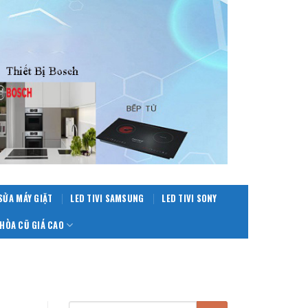
SỬA MÁY GIẶT
LED TIVI SAMSUNG
LED TIVI SONY
HÒA CŨ GIÁ CAO