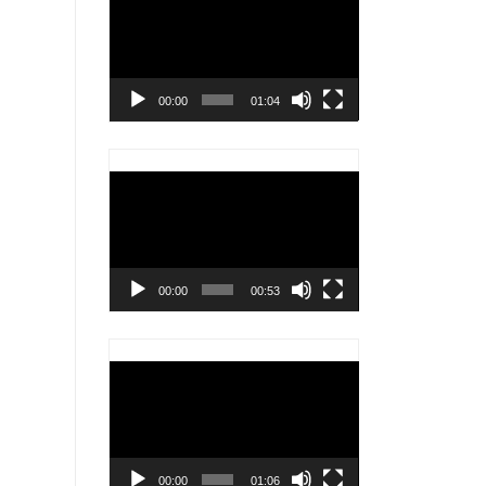
chơi
Video
00:00
01:04
Trình
chơi
Video
00:00
00:53
Trình
chơi
Video
00:00
01:06