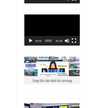
Trình
chơi
Video
00:00
00:39
Trung tâm bảo hành tivi samsung