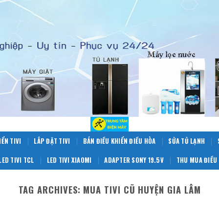
IỂN TIVI
LẮP ĐẶT TIVI
BÁN ĐIỀU KHIỂN ĐIỀU HÒA
SỬA TỦ LẠNH
LED TIVI TCL
LED TIVI XIAOMI
ADAPTER SONY 19.5V
THU MUA ĐIỀU 
TAG ARCHIVES:
MUA TIVI CŨ HUYỆN GIA LÂM