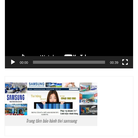
chơi
Video
00:00
00:39
Trung tâm bảo hành tivi samsung