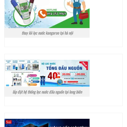
thay lõi lọc nước kangaroo tại hà nội
lắp đặt hệ thống lọc nước đầu nguồn tại long biên