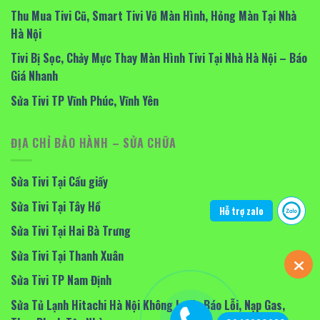
Thu Mua Tivi Cũ, Smart Tivi Vỡ Màn Hình, Hỏng Màn Tại Nhà
Hà Nội
Tivi Bị Sọc, Chảy Mực Thay Màn Hình Tivi Tại Nhà Hà Nội – Báo
Giá Nhanh
Sửa Tivi TP Vĩnh Phúc, Vĩnh Yên
ĐỊA CHỈ BẢO HÀNH – SỬA CHỮA
Sửa Tivi Tại Cầu giấy
Sửa Tivi Tại Tây Hồ
Hỗ trợ zalo
Sửa Tivi Tại Hai Bà Trưng
Sửa Tivi Tại Thanh Xuân
Sửa Tivi TP Nam Định
Sửa Tủ Lạnh Hitachi Hà Nội Không Lạnh, Báo Lỗi, Nạp Gas,