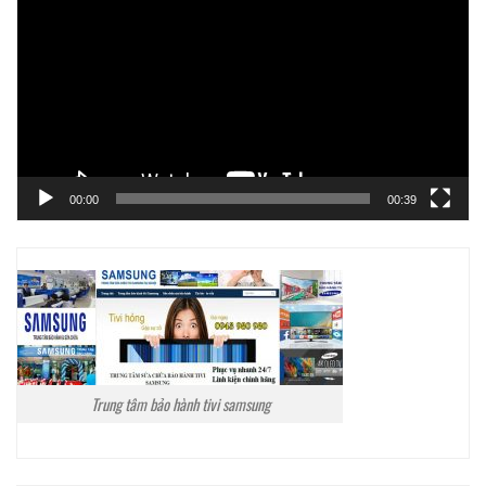
chơi
Video
00:00
00:39
Trung tâm bảo hành tivi samsung