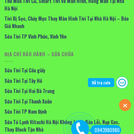
Thu Mua Tivi Cũ, Smart Tivi Vỡ Màn Hình, Hỏng Màn Tại Nhà
Hà Nội
Tivi Bị Sọc, Chảy Mực Thay Màn Hình Tivi Tại Nhà Hà Nội – Báo
Giá Nhanh
Sửa Tivi TP Vĩnh Phúc, Vĩnh Yên
ĐỊA CHỈ BẢO HÀNH – SỬA CHỮA
Sửa Tivi Tại Cầu giấy
Sửa Tivi Tại Tây Hồ
Hỗ trợ zalo
Sửa Tivi Tại Hai Bà Trưng
Sửa Tivi Tại Thanh Xuân
Sửa Tivi TP Nam Định
Sửa Tủ Lạnh Hitachi Hà Nội Không Lạnh, Báo Lỗi, Nạp Gas,
Thay Block Tận Nhà
0943980980