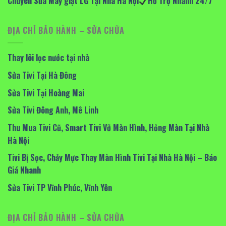
Chuyên Sửa Máy giặt LG Tại Nhà Hà Nội
Hỗ Trợ Nhanh 24/7
ĐỊA CHỈ BẢO HÀNH – SỬA CHỮA
Thay lõi lọc nước tại nhà
Sửa Tivi Tại Hà Đông
Sửa Tivi Tại Hoàng Mai
Sửa Tivi Đông Anh, Mê Linh
Thu Mua Tivi Cũ, Smart Tivi Vỡ Màn Hình, Hỏng Màn Tại Nhà
Hà Nội
Tivi Bị Sọc, Chảy Mực Thay Màn Hình Tivi Tại Nhà Hà Nội – Báo
Giá Nhanh
Sửa Tivi TP Vĩnh Phúc, Vĩnh Yên
ĐỊA CHỈ BẢO HÀNH – SỬA CHỮA