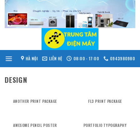
Skip
to
content
HÀ NỘI
LIÊN HỆ
08:00 - 17:00
0943980980
DESIGN
ANOTHER PRINT PACKAGE
FL3 PRINT PACKAGE
AWESOME PENCIL POSTER
PORTFOLIO TYPOGRAPHY