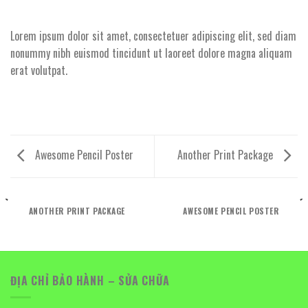
Lorem ipsum dolor sit amet, consectetuer adipiscing elit, sed diam
nonummy nibh euismod tincidunt ut laoreet dolore magna aliquam
erat volutpat.
Awesome Pencil Poster
Another Print Package
ANOTHER PRINT PACKAGE
AWESOME PENCIL POSTER
ĐỊA CHỈ BẢO HÀNH – SỬA CHỮA