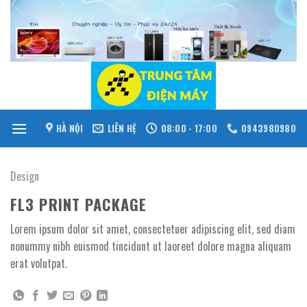
Skip
to
content
HÀ NỘI
LIÊN HỆ
08:00 - 17:00
0943980980
Design
FL3 PRINT PACKAGE
Lorem ipsum dolor sit amet, consectetuer adipiscing elit, sed diam
nonummy nibh euismod tincidunt ut laoreet dolore magna aliquam
erat volutpat.