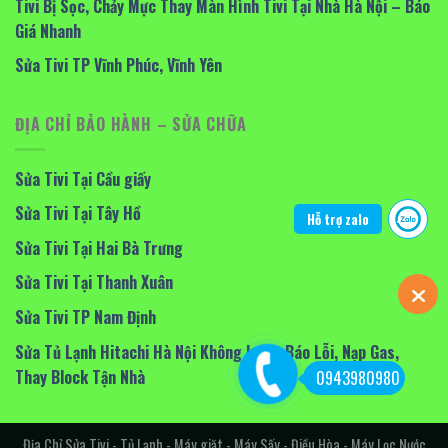
Tivi Bị Sọc, Chảy Mực Thay Màn Hình Tivi Tại Nhà Hà Nội – Báo
Giá Nhanh
Sửa Tivi TP Vĩnh Phúc, Vĩnh Yên
ĐỊA CHỈ BẢO HÀNH – SỬA CHỮA
Sửa Tivi Tại Cầu giấy
Sửa Tivi Tại Tây Hồ
Hỗ trợ zalo
Sửa Tivi Tại Hai Bà Trưng
Sửa Tivi Tại Thanh Xuân
Sửa Tivi TP Nam Định
Sửa Tủ Lạnh Hitachi Hà Nội Không Lạnh, Báo Lỗi, Nạp Gas,
Thay Block Tận Nhà
0943980980
Địa Chỉ Sửa Tivi - Tủ Lạnh - Máy giặt - Máy Sấy - Điều Hòa - Máy Lọc Nước