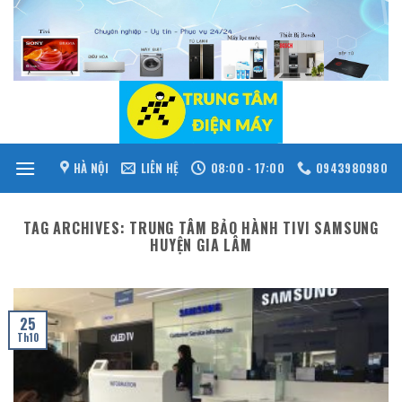
Skip
to
content
HÀ NỘI
LIÊN HỆ
08:00 - 17:00
0943980980
TAG ARCHIVES:
TRUNG TÂM BẢO HÀNH TIVI SAMSUNG
HUYỆN GIA LÂM
25
Th10