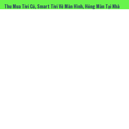
Thu Mua Tivi Cũ, Smart Tivi Vỡ Màn Hình, Hỏng Màn Tại Nhà
Hà Nội
Tivi Bị Sọc, Chảy Mực Thay Màn Hình Tivi Tại Nhà Hà Nội – Báo
Giá Nhanh
Sửa Tivi TP Vĩnh Phúc, Vĩnh Yên
ĐỊA CHỈ BẢO HÀNH – SỬA CHỮA
Sửa Tivi Tại Cầu giấy
Sửa Tivi Tại Tây Hồ
Sửa Tivi Tại Hai Bà Trưng
Sửa Tivi Tại Thanh Xuân
Sửa Tivi TP Nam Định
Sửa Tủ Lạnh Hitachi Hà Nội Không Lạnh, Báo Lỗi, Nạp Gas,