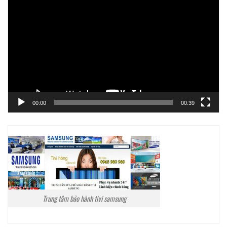
chơi
Video
00:00
00:39
Trung tâm bảo hành tivi samsung