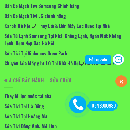
Bán Bo Mạch Tivi Samsung Chính hãng
Bán Bo Mạch Tivi LG chính hãng
Karofi Hà Nội
Thay Lõi & Bán Máy Lọc Nước Tại Nhà
Sửa Tủ Lạnh Samsung Tại Nhà Không Lạnh, Ngăn Mát Không
Lạnh Bơm Nạp Gas Hà Nội
Sửa Tivi Tại Vinhomes Ocen Park
Hỗ trợ zalo
Chuyên Sửa Máy giặt LG Tại Nhà Hà Nội
Hỗ Trợ Nhanh 24/7
ĐỊA CHỈ BẢO HÀNH – SỬA CHỮA
Thay lõi lọc nước tại nhà
0943980980
Sửa Tivi Tại Hà Đông
Sửa Tivi Tại Hoàng Mai
Sửa Tivi Đông Anh, Mê Linh