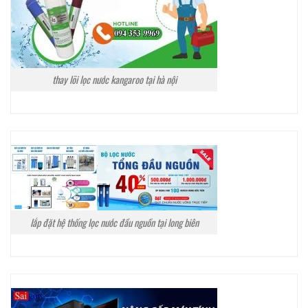
thay lõi lọc nước kangaroo tại hà nội
lắp đặt hệ thống lọc nước đầu nguồn tại long biên