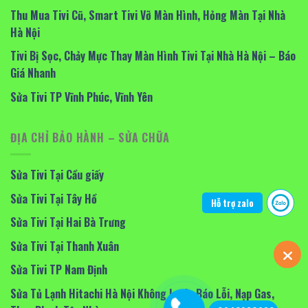
Thu Mua Tivi Cũ, Smart Tivi Vỡ Màn Hình, Hỏng Màn Tại Nhà
Hà Nội
Tivi Bị Sọc, Chảy Mực Thay Màn Hình Tivi Tại Nhà Hà Nội – Báo
Giá Nhanh
Sửa Tivi TP Vĩnh Phúc, Vĩnh Yên
ĐỊA CHỈ BẢO HÀNH – SỬA CHỮA
Sửa Tivi Tại Cầu giấy
Sửa Tivi Tại Tây Hồ
Hỗ trợ zalo
Sửa Tivi Tại Hai Bà Trưng
Sửa Tivi Tại Thanh Xuân
Sửa Tivi TP Nam Định
Sửa Tủ Lạnh Hitachi Hà Nội Không Lạnh, Báo Lỗi, Nạp Gas,