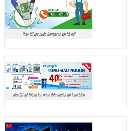
thay lõi lọc nước kangaroo tại hà nội
lắp đặt hệ thống lọc nước đầu nguồn tại long biên