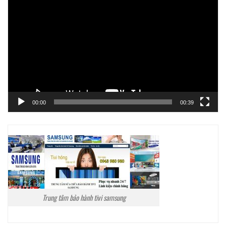
chơi
Video
00:00
00:39
Trung tâm bảo hành tivi samsung