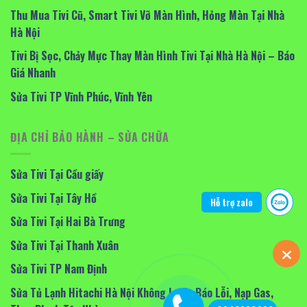
Thu Mua Tivi Cũ, Smart Tivi Vỡ Màn Hình, Hỏng Màn Tại Nhà
Hà Nội
Tivi Bị Sọc, Chảy Mực Thay Màn Hình Tivi Tại Nhà Hà Nội – Báo
Giá Nhanh
Sửa Tivi TP Vĩnh Phúc, Vĩnh Yên
ĐỊA CHỈ BẢO HÀNH – SỬA CHỮA
Sửa Tivi Tại Cầu giấy
Sửa Tivi Tại Tây Hồ
Hỗ trợ zalo
Sửa Tivi Tại Hai Bà Trưng
Sửa Tivi Tại Thanh Xuân
Sửa Tivi TP Nam Định
Sửa Tủ Lạnh Hitachi Hà Nội Không Lạnh, Báo Lỗi, Nạp Gas,