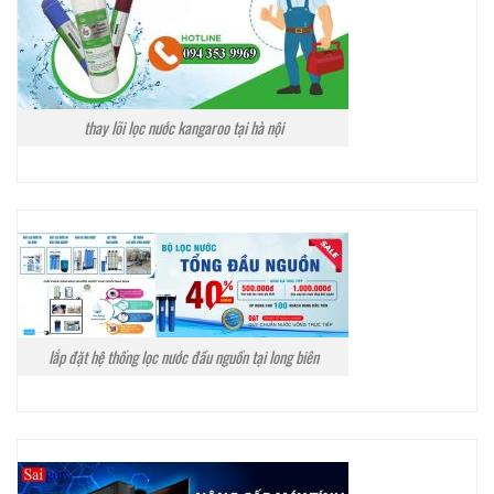
thay lõi lọc nước kangaroo tại hà nội
lắp đặt hệ thống lọc nước đầu nguồn tại long biên