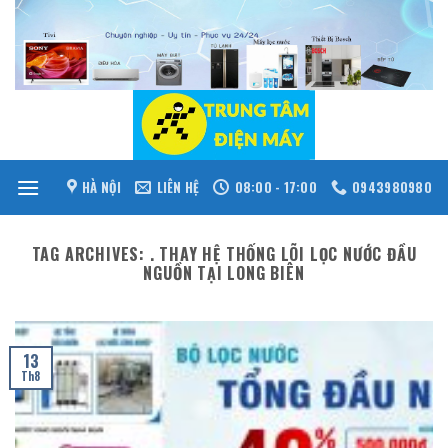
Skip
to
content
HÀ NỘI
LIÊN HỆ
08:00 - 17:00
0943980980
TAG ARCHIVES:
. THAY HỆ THỐNG LÕI LỌC NƯỚC ĐẦU
NGUỒN TẠI LONG BIÊN
13
Th8