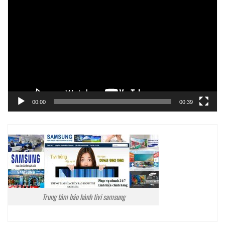
chơi
Video
00:00
00:39
Trung tâm bảo hành tivi samsung