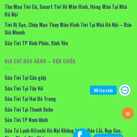
Thu Mua Tivi Cũ, Smart Tivi Vỡ Màn Hình, Hỏng Màn Tại Nhà
Hà Nội
Tivi Bị Sọc, Chảy Mực Thay Màn Hình Tivi Tại Nhà Hà Nội – Báo
Giá Nhanh
Sửa Tivi TP Vĩnh Phúc, Vĩnh Yên
ĐỊA CHỈ BẢO HÀNH – SỬA CHỮA
Sửa Tivi Tại Cầu giấy
Sửa Tivi Tại Tây Hồ
Hỗ trợ zalo
Sửa Tivi Tại Hai Bà Trưng
Sửa Tivi Tại Thanh Xuân
Sửa Tivi TP Nam Định
Sửa Tủ Lạnh Hitachi Hà Nội Không Lạnh, Báo Lỗi, Nạp Gas,