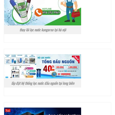
thay lõi lọc nước kangaroo tại hà nội
lắp đặt hệ thống lọc nước đầu nguồn tại long biên