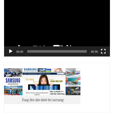
chơi
Video
00:00
00:39
Trung tâm bảo hành tivi samsung