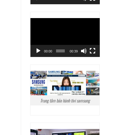
Trình
chơi
Video
00:00
00:39
Trung tâm bảo hành tivi samsung