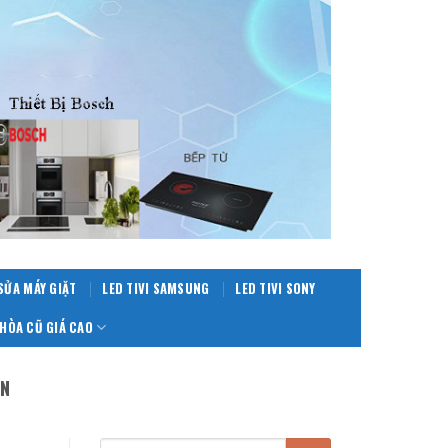
SỬA MÁY GIẶT
LED TIVI SAMSUNG
LED TIVI SONY
HÒA CŨ GIÁ CAO
ÊN