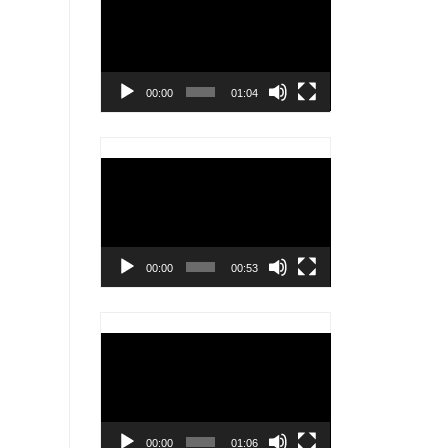
chơi
Video
00:00
01:04
Trình
chơi
Video
00:00
00:53
Trình
chơi
Video
00:00
01:06