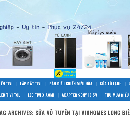
IỂN TIVI
LẮP ĐẶT TIVI
BÁN ĐIỀU KHIỂN ĐIỀU HÒA
SỬA TỦ LẠNH
LED TIVI TCL
LED TIVI XIAOMI
ADAPTER SONY 19.5V
THU MUA ĐIỀU 
AG ARCHIVES:
SỬA VÔ TUYẾN TẠI VINHOMES LONG BI