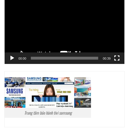
chơi
Video
00:00
00:39
Trung tâm bảo hành tivi samsung