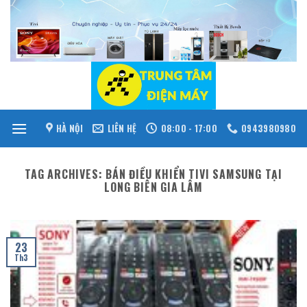
Skip
to
content
HÀ NỘI
LIÊN HỆ
08:00 - 17:00
0943980980
TAG ARCHIVES:
BÁN ĐIỀU KHIỂN TIVI SAMSUNG TẠI
LONG BIÊN GIA LÂM
23
Th3