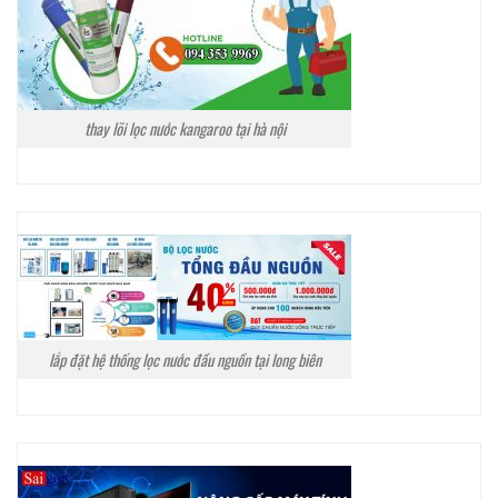
thay lõi lọc nước kangaroo tại hà nội
lắp đặt hệ thống lọc nước đầu nguồn tại long biên