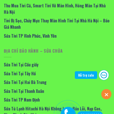
Thu Mua Tivi Cũ, Smart Tivi Vỡ Màn Hình, Hỏng Màn Tại Nhà
Hà Nội
Tivi Bị Sọc, Chảy Mực Thay Màn Hình Tivi Tại Nhà Hà Nội – Báo
Giá Nhanh
Sửa Tivi TP Vĩnh Phúc, Vĩnh Yên
ĐỊA CHỈ BẢO HÀNH – SỬA CHỮA
Sửa Tivi Tại Cầu giấy
Sửa Tivi Tại Tây Hồ
Hỗ trợ zalo
Sửa Tivi Tại Hai Bà Trưng
Sửa Tivi Tại Thanh Xuân
Sửa Tivi TP Nam Định
Sửa Tủ Lạnh Hitachi Hà Nội Không Lạnh, Báo Lỗi, Nạp Gas,